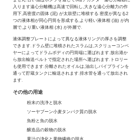
入ります遠心分離機は高速で回転し,大きな遠心分離力の作
用下,高密度の固体 (泥) が太鼓壁に堆積する.密度が異なる2
つの液体相が同心円筒を形成する,より軽い液体相 (油) が内
層で,より重い液体相 (水) が外層で.
液体調整プレートによって異なる液体リングの厚さを調整
できます.ドラム壁に堆積されたスラムは,スクリューコンベ
ヤーによってドラムボディの円筒端に運ばれます.放出港か
ら放出輸送ベルトで指定された場所へ運ばれます.トロリー
も使用できます.分離されたオイルは,油出しパイプラインを
通って貯蔵タンクに輸送されます.排水管を通って放出され
ます.
その他の用途
粉末の洗浄と脱水
ソーヤブーン小麦タンパク質の脱水
魚粉と魚の脱水
醸造品の穀物の脱水
果汁の浄化と果物繊維の脱水