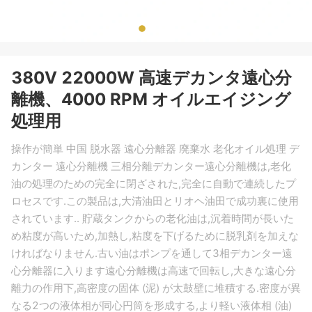
380V 22000W 高速デカンタ遠心分
離機、4000 RPM オイルエイジング
処理用
操作が簡単 中国 脱水器 遠心分離器 廃棄水 老化オイル処理 デ
カンター 遠心分離機 三相分離デカンター遠心分離機は,老化
油の処理のための完全に閉ざされた,完全に自動で連続したプ
ロセスです.この製品は,大清油田とリオヘ油田で成功裏に使用
されています.. 貯蔵タンクからの老化油は,沉着時間が長いた
め粘度が高いため,加熱し,粘度を下げるために脱乳剤を加えな
ければなりません.古い油はポンプを通して3相デカンター遠
心分離器に入ります遠心分離機は高速で回転し,大きな遠心分
離力の作用下,高密度の固体 (泥) が太鼓壁に堆積する.密度が異
なる2つの液体相が同心円筒を形成する,より軽い液体相 (油)