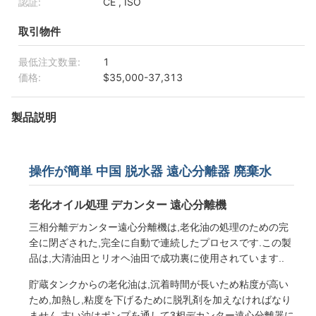
認証:
CE , ISO
取引物件
最低注文数量:
1
価格:
$35,000-37,313
製品説明
操作が簡単 中国 脱水器 遠心分離器 廃棄水
老化オイル処理 デカンター 遠心分離機
三相分離デカンター遠心分離機は,老化油の処理のための完
全に閉ざされた,完全に自動で連続したプロセスです.この製
品は,大清油田とリオヘ油田で成功裏に使用されています..
貯蔵タンクからの老化油は,沉着時間が長いため粘度が高い
ため,加熱し,粘度を下げるために脱乳剤を加えなければなり
ません.古い油はポンプを通して3相デカンター遠心分離器に