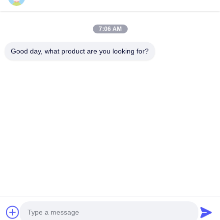
7:06 AM
お問い合わせ
Good day, what product are you looking for?
住所: 朝陽の道、Zhotie の町、Yixing 都市江蘇 Province.China
メール:
zff@ju-neng.cn
テレ: 86--13961509768
今すぐ問い合わせ
詳細については、お気軽にお問い合わせください。
今すぐ問い合わせ
Copyright © 2011-2026
JUNENG MACHINERY (CHINA) CO., LTD.
. 無断
転載を禁じます。.