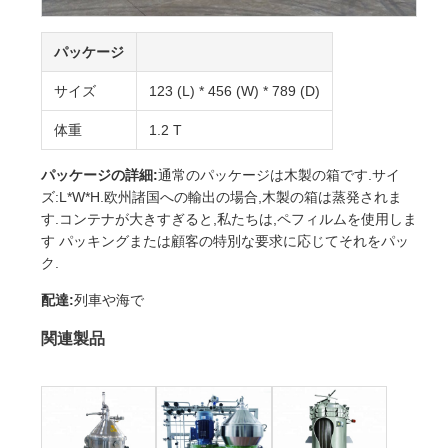
パッケージ
サイズ
123 (L) * 456 (W) * 789 (D)
体重
1.2 T
パッケージの詳細:
通常のパッケージは木製の箱です.サイ
ズ:L*W*H.欧州諸国への輸出の場合,木製の箱は蒸発されま
す.コンテナが大きすぎると,私たちは,ペフィルムを使用しま
す パッキングまたは顧客の特別な要求に応じてそれをパッ
ク.
配達:
列車や海で
関連製品