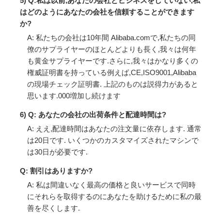
5) Q:私は以前,あなたの会社とビジネスをしていない,私
はどのようにあなたの会社を信頼することができます
か?
A: 私たちの会社は10年間 Alibaba.comで,私たちの同
僚のサプライヤーのほとんどよりも長く,我々は何年
も黄金サプライヤーです.さらに,我々はかなり多くの
権威証明書を持っている例えば,CE,ISO9001,Alibaba
の現場チェック証明書. 上記のものは説得力があると
思います.000増加し続けます
6) Q: あなたの会社の出荷条件と配達時間は?
A: ええ,配達時間はあなたの注文量に依存します. 通常
は20日です. いくつかのカスタマイズされたマシンで
は30日が必要です.
Q: 割引はありますか?
A: 私は間違いなく最高の価格と良いサービスで同時
にそれらを取得するのにあなたを助けるために私の最
善を尽くします.