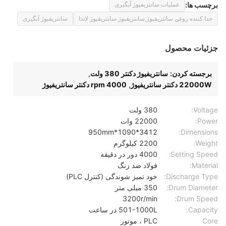
برچسب ها:
عملیات سانتریفیوژ آبگیری
جدا کننده روغن سانتریفیوژ,سانتریفیوژ سانتریفیوژ لاندا
سانتریفیوژ آبگیری
جزئیات محصول
برجسته کردن:
سانتریفیوژ دکنتر 380 ولت
,
22000W دکنتر سانتریفیوژ
,
4000 rpm دکنتر سانتریفیوژ
Voltage:
380 ولت
Power:
22000 وات
3412*1090*950mm
Dimensions:
Weight:
2200 کیلوگرم
Setting Speed:
4000 دور در دقیقه
Material:
فولاد ضد زنگ
Discharge Type:
خود تمیز شوندگی (کنترل PLC)
Drum Diameter:
350 میلی متر
3200r/min
Drum Speed:
Capacity:
501-1000L در ساعت
Core
PLC ، موتور