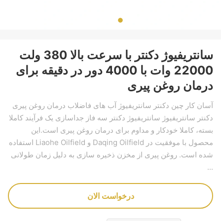
سانتریفیوژ دکنتر با سرعت بالا 380 ولت
22000 وات با 4000 دور در دقیقه برای
درمان روغن پیری
آسان کار چین دکنتر سانتریفیوژ آب های فاضلاب درمان روغن پیری
دکنتر سانتریفیوژ سانتریفیوژ دکنتر سه فاز جداسازی یک فرآیند کاملا
بسته، کاملا خودکار و مداوم برای درمان روغن پیری است.این
محصول با موفقیت در Daqing Oilfield و Liaohe Oilfield استفاده
شده است. روغن پیری از مخزن ذخیره سازی به دلیل زمان طولانی
...
درخواست الان