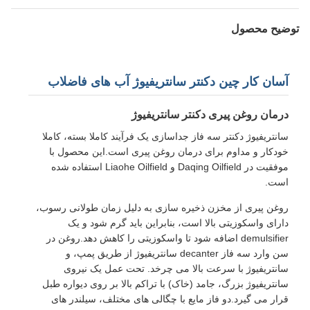
توضیح محصول
آسان کار چین دکنتر سانتریفیوژ آب های فاضلاب
درمان روغن پیری دکنتر سانتریفیوژ
سانتریفیوژ دکنتر سه فاز جداسازی یک فرآیند کاملا بسته، کاملا
خودکار و مداوم برای درمان روغن پیری است.این محصول با
موفقیت در Daqing Oilfield و Liaohe Oilfield استفاده شده
است.
روغن پیری از مخزن ذخیره سازی به دلیل زمان طولانی رسوب،
دارای واسکوزیتی بالا است، بنابراین باید گرم شود و یک
demulsifier اضافه شود تا واسکوزیتی را کاهش دهد.روغن در
سن وارد سه فاز decanter سانتریفیوژ از طریق پمپ، و
سانتریفیوژ با سرعت بالا می چرخد. تحت عمل یک نیروی
سانتریفیوژ بزرگ، جامد (خاک) با تراکم بالا بر روی دیواره طبل
قرار می گیرد.دو فاز مایع با چگالی های مختلف، سیلندر های