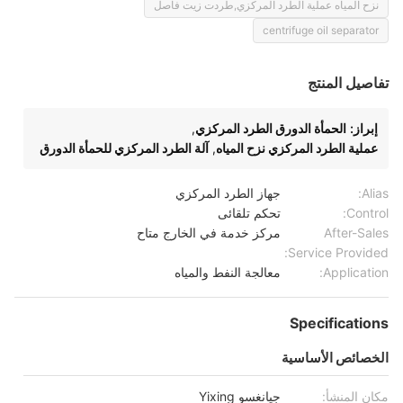
نزح المياه عملية الطرد المركزي,طردت زيت فاصل
centrifuge oil separator
تفاصيل المنتج
إبراز:
الحمأة الدورق الطرد المركزي
,
عملية الطرد المركزي نزح المياه
,
آلة الطرد المركزي للحمأة الدورق
Alias:
جهاز الطرد المركزي
Control:
تحكم تلقائى
After-Sales
مركز خدمة في الخارج متاح
Service Provided:
Application:
معالجة النفط والمياه
Specifications
الخصائص الأساسية
مكان المنشأ:
جيانغسو Yixing