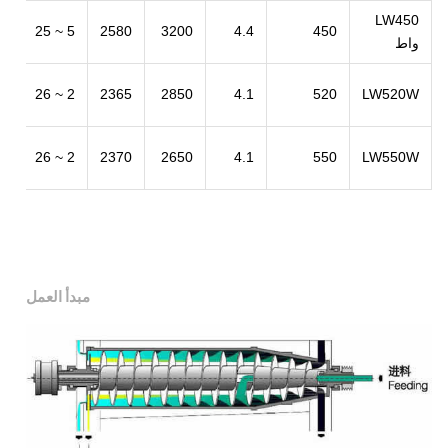
LW450
5 ~ 25
2580
3200
4.4
450
واط
8
2 ~ 26
2365
2850
4.1
520
LW520W
5
2 ~ 26
2370
2650
4.1
550
LW550W
5
مبدأ العمل