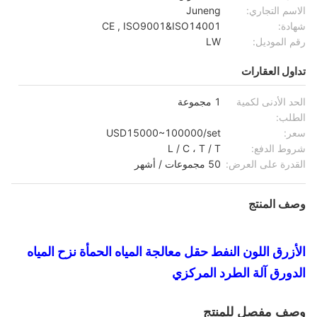
الاسم التجاري:
Juneng
شهادة:
CE , ISO9001&ISO14001
رقم الموديل:
LW
تداول العقارات
الحد الأدنى لكمية
1 مجموعة
الطلب:
سعر:
USD15000~100000/set
شروط الدفع:
L / C ، T / T
القدرة على العرض:
50 مجموعات / أشهر
وصف المنتج
الأزرق اللون النفط حقل معالجة المياه الحمأة نزح المياه
الدورق آلة الطرد المركزي
وصف مفصل للمنتج