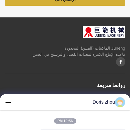
Juneng الماكينات (الصين) المحدودة
قاعدة الإنتاج الكبيرة لمعدات الفصل والترشيح في الصين
روابط سريعة
المنزل
معلومات عنا
المنتجات
اتصل بنا
سياسة الخصوصية
خريطة الموقع
Doris zhou
اتصل بنا
10:56 PM
العنوان: Chaoyang طريق, Zhotie مدينة, Yixing مدينة جيانغسو