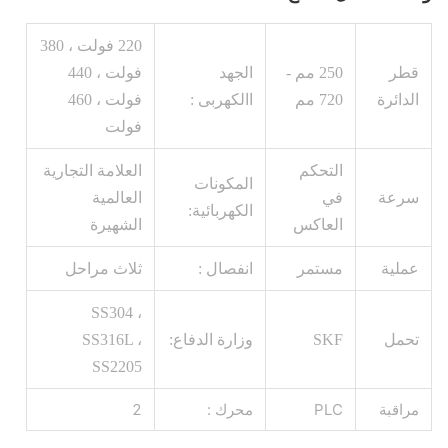
220 فولت ، 380
قطر
250 مم -
الجهد
فولت ، 440
الدائرة
720 مم
االكهربى :
فولت ، 460
فولت
التحكم
العلامة التجارية
المكونات
سرعة
في
العالمية
الكهربائية:
العاكس
الشهيرة
عملية
مستمر
انفصال :
ثلاث مراحل
SS304 ،
تحمل
SKF
وزارة الدفاع:
SS316L ،
SS2205
مراقبة
PLC
محرك :
2