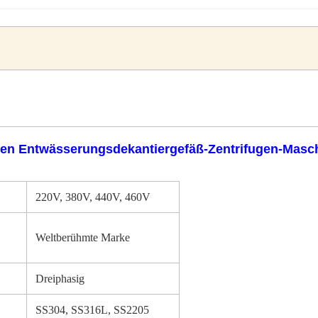
men Entwässerungsdekantiergefäß-Zentrifugen-Masc
220V, 380V, 440V, 460V
Weltberühmte Marke
Dreiphasig
SS304, SS316L, SS2205