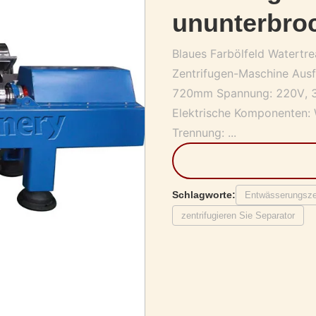
ununterbro
Blaues Farbölfeld Watert
Zentrifugen-Maschine Aus
720mm Spannung: 220V, 38
Elektrische Komponenten:
Trennung: ...
Schlagworte:
Entwässerungszen
zentrifugieren Sie Separator