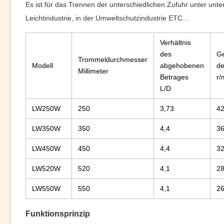
Es ist für das Trennen der unterschiedlichen Zufuhr unter un
Leichtindustrie, in der Umweltschutzindustrie ETC…
Verhältnis
des
Ge
Trommeldurchmesser
Modell
abgehobenen
de
Millimeter
Betrages
r/
L/D
LW250W
250
3,73
4
LW350W
350
4,4
3
LW450W
450
4,4
3
LW520W
520
4,1
2
LW550W
550
4,1
2
Funktionsprinzip