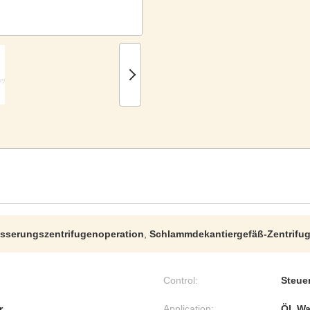
sserungszentrifugenoperation
,
Schlammdekantiergefäß-Zentrifu
Control:
Steue
r
Application:
Öl, W