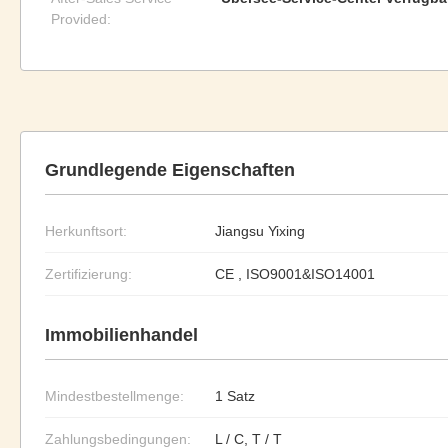
Provided:
Grundlegende Eigenschaften
Herkunftsort:
Jiangsu Yixing
Zertifizierung:
CE , ISO9001&ISO14001
Immobilienhandel
Mindestbestellmenge:
1 Satz
Zahlungsbedingungen:
L / C, T / T