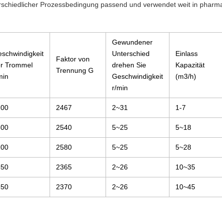
terschiedlicher Prozessbedingung passend und verwendet weit in pharma
Gewundener
schwindigkeit
Unterschied
Einlass
Faktor von
r Trommel
drehen Sie
Kapazität
Trennung G
min
Geschwindigkeit
(m3/h)
r/min
200
2467
2~31
1-7
600
2540
5~25
5~18
200
2580
5~25
5~28
850
2365
2~26
10~35
650
2370
2~26
10~45