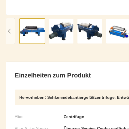
Einzelheiten zum Produkt
Hervorheben:
Schlammdekantiergefäßzentrifuge
,
Entwä
Alias:
Zentrifuge
After-Sales Service
Übersee-Service-Center verfügba