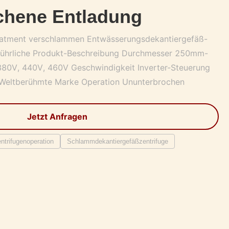
chene Entladung
reatment verschlammen Entwässerungsdekantiergefäß-
führliche Produkt-Beschreibung Durchmesser 250mm-
0V, 440V, 460V Geschwindigkeit Inverter-Steuerung
 Weltberühmte Marke Operation Ununterbrochen
Jetzt Anfragen
trifugenoperation
Schlammdekantiergefäßzentrifuge