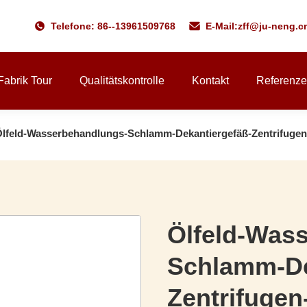
Telefone: 86--13961509768
E-Mail:
zff@ju-neng.c
Fabrik Tour
Qualitätskontrolle
Kontakt
Referenz
lfeld-Wasserbehandlungs-Schlamm-Dekantiergefäß-Zentrifuge
Ölfeld-Was
Schlamm-De
Zentrifugen