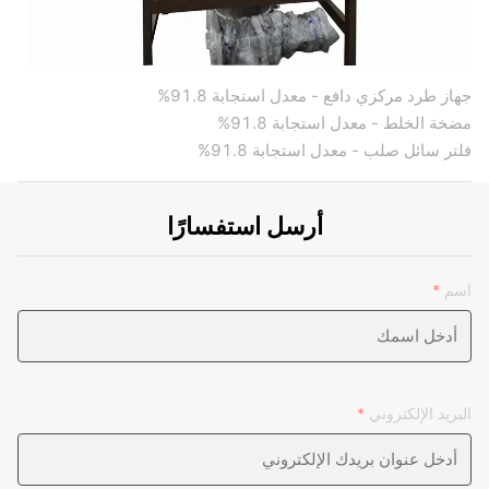
جهاز طرد مركزي دافع - معدل استجابة 91.8%
مضخة الخلط - معدل استجابة 91.8%
فلتر سائل صلب - معدل استجابة 91.8%
أرسل استفسارًا
اسم
*
البريد الإلكتروني
*