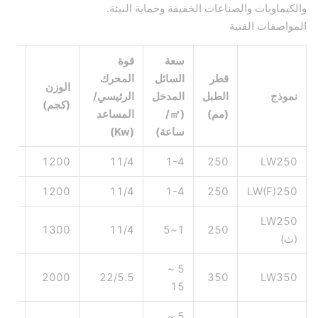
والكيماويات والصناعات الخفيفة وحماية البيئة.
المواصفات الفنية
سعة
قوة
قطر
السائل
المحرك
الوزن
البع
نموذج
الطبل
المدخل
الرئيسي/
(كجم)
(مم)
(مم)
(㎥/
المساعد
ساعة)
(Kw)
×720×900
1200
11/4
1-4
250
LW250
×720×900
1200
11/4
1-4
250
LW(F)250
LW250
×720×900
1300
11/4
1~5
250
(ث)
5 ~
980×1238
2000
22/5.5
350
LW350
15
5 ~