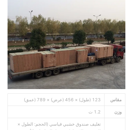
مقاس
123 (طول) × 456 (عرض) × 789 (عمق)
وزن
1.2 ت
تغليف صندوق خشبي قياسي (الحجم: الطول ×