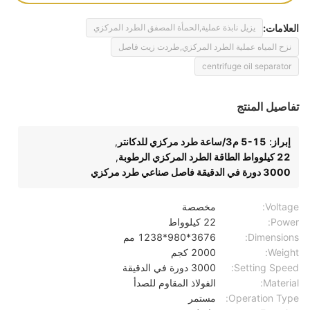
العلامات:
يزيل نابذة عملية,الحمأة المصفق الطرد المركزي
نزح المياه عملية الطرد المركزي,طردت زيت فاصل
centrifuge oil separator
تفاصيل المنتج
إبراز:
5-15 م3/ساعة طرد مركزي للدكانتر
,
22 كيلوواط الطاقة الطرد المركزي الرطوبة
,
3000 دورة في الدقيقة فاصل صناعي طرد مركزي
Voltage:
مخصصة
Power:
22 كيلوواط
Dimensions:
3676*980*1238 مم
Weight:
2000 كجم
Setting Speed:
3000 دورة في الدقيقة
Material:
الفولاذ المقاوم للصدأ
Operation Type:
مستمر