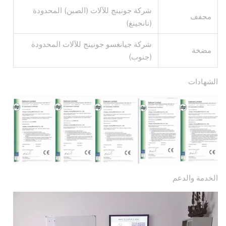
شركة جونينج للآلات (الصين) المحدودة
مجفف
(نانجينغ)
شركة جيانغسو جونينج للآلات المحدودة
مضخة
(جنوب)
الشهادات
الخدمة والدعم