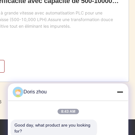
efficacité avec capacité de 500-10000
automatique par contrôle PLC
 à grande vitesse avec automatisation PLC pour une
raisse (500-10,000 LPH).Assure une transformation douce
itive tout en éliminant les impuretés.
Doris zhou
6
7
8
Suivant
8:43 AM
Good day, what product are you looking 
for?