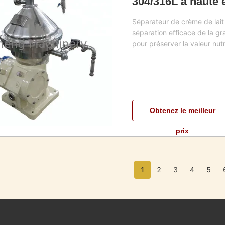
304/316L à haute 
LPH et décharge 
Séparateur de crème de lait
séparation efficace de la g
pour préserver la valeur nutr
Obtenez le meilleur
prix
1
2
3
4
5