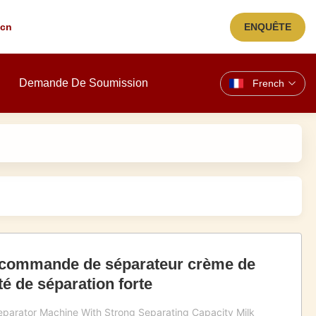
.cn
ENQUÊTE
Demande De Soumission
French
r commande de séparateur crème de
ité de séparation forte
arator Machine With Strong Separating Capacity Milk