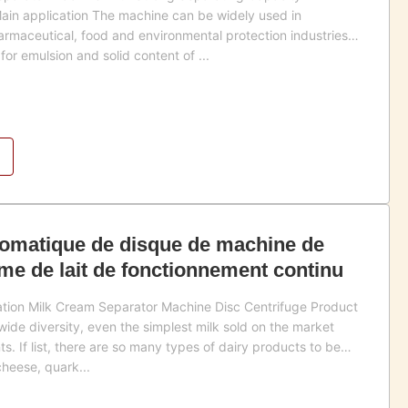
in application The machine can be widely used in
rmaceutical, food and environmental protection industries
for emulsion and solid content of ...
tomatique de disque de machine de
me de lait de fonctionnement continu
tion Milk Cream Separator Machine Disc Centrifuge Product
wide diversity, even the simplest milk sold on the market
ts. If list, there are so many types of dairy products to be
heese, quark...