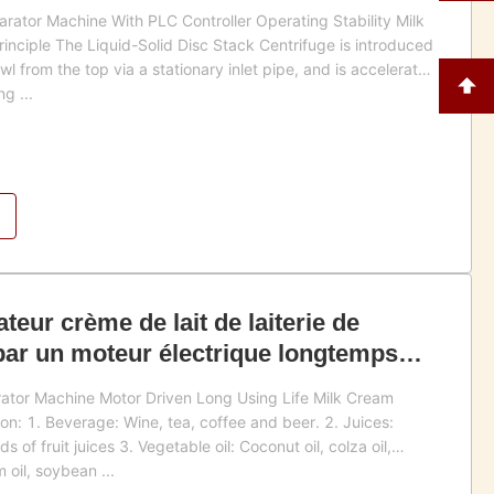
ator Machine With PLC Controller Operating Stability Milk
nciple The Liquid-Solid Disc Stack Centrifuge is introduced
wl from the top via a stationary inlet pipe, and is accelerated
ng ...
eur crème de lait de laiterie de
par un moteur électrique longtemps
rator Machine Motor Driven Long Using Life Milk Cream
on: 1. Beverage: Wine, tea, coffee and beer. 2. Juices:
s of fruit juices 3. Vegetable oil: Coconut oil, colza oil,
m oil, soybean ...