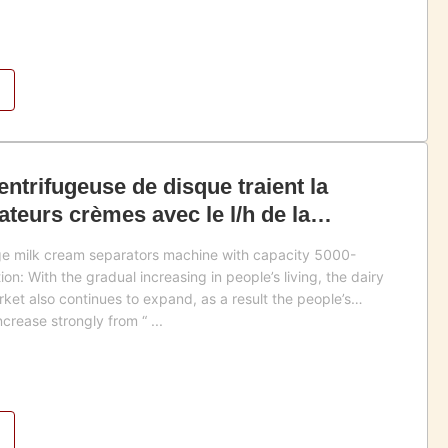
ntrifugeuse de disque traient la
teurs crèmes avec le l/h de la
000
ge milk cream separators machine with capacity 5000-
n: With the gradual increasing in people’s living, the dairy
t also continues to expand, as a result the people’s
crease strongly from “ ...