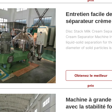
prix
Entretien facile 
séparateur crème 
Disc Stack Milk Cream Sepa
Cream Separator Machine Int
liquid-solid separation for 
diameter of solid particles i
Obtenez le meilleur
prix
Machine à grande 
avec la stabilité 