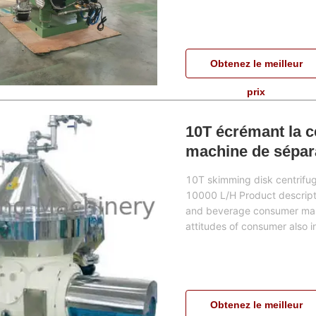
Obtenez le meilleur
prix
10T écrémant la ce
machine de sépara
capacité 5000-10
10T skimming disk centrifu
10000 L/H Product descriptio
and beverage consumer marke
attitudes of consumer also in
Obtenez le meilleur