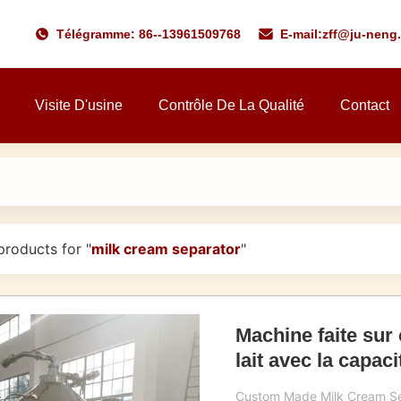
Télégramme: 86--13961509768
E-mail:
zff@ju-neng
Visite D'usine
Contrôle De La Qualité
Contact
roducts for "
milk cream separator
"
Machine faite su
lait avec la capac
Custom Made Milk Cream Sep