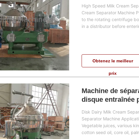
High Speed Milk Cream Separ
Cream Separator Machine Pri
to the rotating centrifuge bo
in a distributor before enteri
Obtenez le meilleur
prix
Machine de séparat
disque entraînée 
utilisant la vie
Disk Dairy Milk Cream Sepa
Separator Machine Applicati
Vegetable juices, various kind
cotton seed oil, core oil, pal