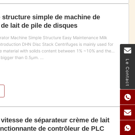
de structure simple de machine de
de lait de pile de disques
rator Machine Simple Structure Easy Maintenance Milk
roduction DHN Disc Stack Centrifuges is mainly used for
the material with solids content between 1% ~10% and the
s bigger than 0.5μm. ...
Le Contact
vitesse de séparateur crème de lait
fonctionnante de contrôleur de PLC