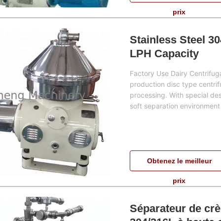
prix
Stainless Steel 3
LPH Capacity
Factory Use Dairy Centrifug
production disc type centrif
processing. With special desi
soft separation environment 
Obtenez le meilleur
prix
Séparateur de crè