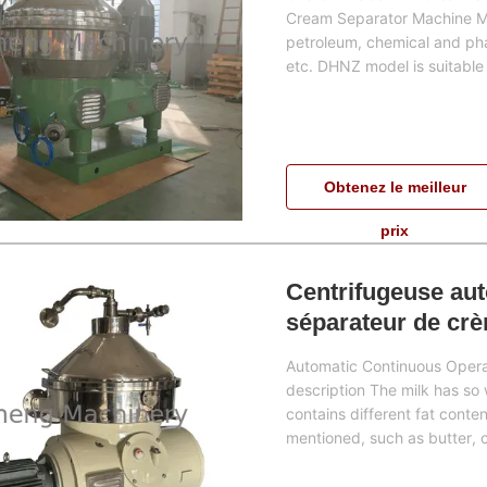
Cream Separator Machine Ma
petroleum, chemical and pha
etc. DHNZ model is suitable 
Obtenez le meilleur
prix
Centrifugeuse au
séparateur de crè
Automatic Continuous Opera
description The milk has so 
contains different fat conten
mentioned, such as butter, c