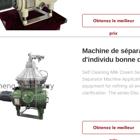
Obtenez le meilleur
prix
Machine de sépara
d'individu bonne 
Self Cleaning Milk Cream S
Separator Machine Applicatio
equipment for refining oil an
clarification. The series Disc
Obtenez le meilleur