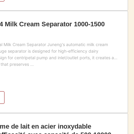
04 Milk Cream Separator 1000-1500
al Milk Cream Separator Juneng's automatic milk cream
uge separator is designed for high-efficiency dairy
gn for centripetal pump and inlet/outlet ports, it creates a
that preserves ...
me de lait en acier inoxydable