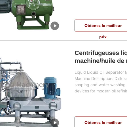
Obtenez le meilleur
prix
Centrifugeuses liq
machine/huile de 
Liquid Liquid Oil Separator 
Machine Description: Disk s
soaping and water washing fo
devices for modern oil refinin
Obtenez le meilleur