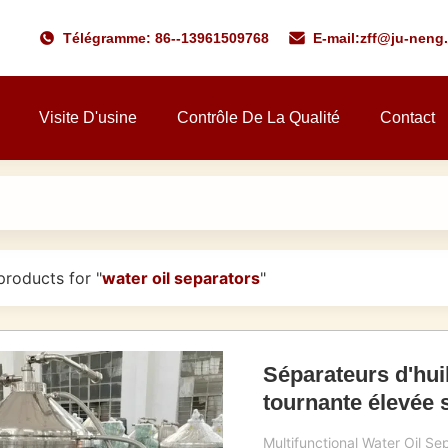
Télégramme: 86--13961509768
E-mail:
zff@ju-neng
Visite D'usine
Contrôle De La Qualité
Contact
roducts for "
water oil separators
"
Séparateurs d'huil
tournante élevée s
Multifunctional Water Oil Se