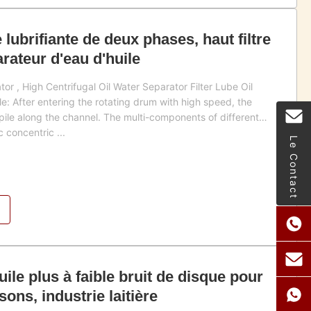
 lubrifiante de deux phases, haut filtre
rateur d'eau d'huile
r , High Centrifugal Oil Water Separator Filter Lube Oil
e: After entering the rotating drum with high speed, the
c pile along the channel. The multi-components of different
 concentric ...
Le Contact
ile plus à faible bruit de disque pour
sons, industrie laitière