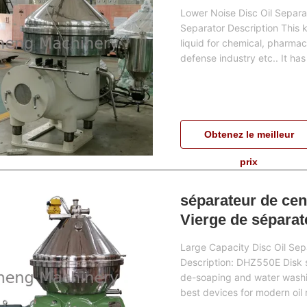
Lower Noise Disc Oil Separat
Separator Description This ki
liquid for chemical, pharmace
defense industry etc.. It has 
Obtenez le meilleur
prix
séparateur de cen
Vierge de séparat
capacité
Large Capacity Disc Oil Sep
Description: DHZ550E Disk 
de-soaping and water washing
best devices for modern oil r