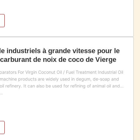
e industriels à grande vitesse pour le
e/carburant de noix de coco de Vierge
arators For Virgin Coconut Oil / Fuel Treatment Industrial Oil
s machine products are widely used in degum, de-soap and
l refinery. It can also be used for refining of animal oil and
..