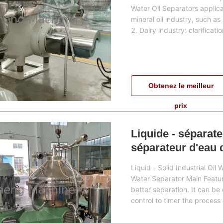
Water Oil Separators applicati
mineral oil industry, such as
2. Dairy industry: clarification
Obtenez le meilleur
prix
Liquide - séparate
séparateur d'eau 
Liquid - Solid Industrial Oil
Water Separator Main Feature
better separation. It can be
control to timer the process o