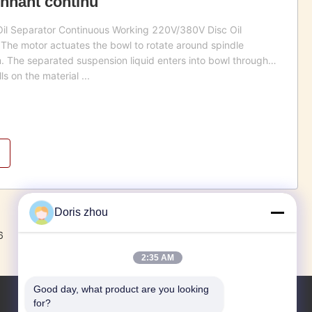
nnant continu
Oil Separator Continuous Working 220V/380V Disc Oil
 The motor actuates the bowl to rotate around spindle
. The separated suspension liquid enters into bowl through
s on the material ...
Doris zhou
6
7
8
Suivant
2:35 AM
Good day, what product are you looking 
for?