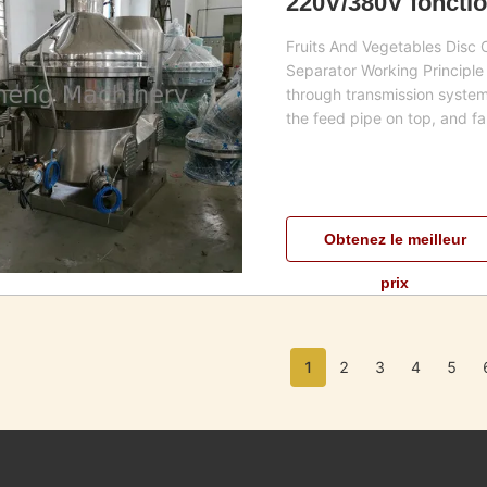
220V/380V fonctio
Fruits And Vegetables Disc 
Separator Working Principle
through transmission system
the feed pipe on top, and fall
Obtenez le meilleur
prix
1
2
3
4
5