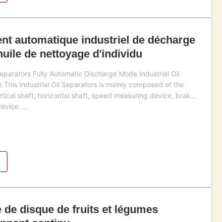
t automatique industriel de décharge
uile de nettoyage d'individu
 Separators Fully Automatic Discharge Mode Industrial Oil
 This Industrial Oil Separators is mainly composed of the
ertical shaft, horizontal shaft, speed measuring device, brake
evice. ...
e de disque de fruits et légumes