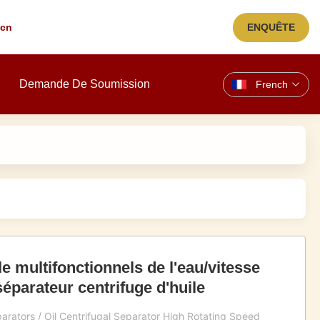
.cn
ENQUÊTE
Demande De Soumission
French
e multifonctionnels de l'eau/vitesse
éparateur centrifuge d'huile
parators / Oil Centrifugal Separator High Rotating Speed