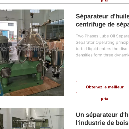
prix
Séparateur d'huile
centrifuge de sépa
Two Phases Lube Oil Separato
Separator Operating principl
turbid liquid enters the dis
densities form three dynamic
Obtenez le meilleur
prix
Un séparateur d'hu
l'industrie de bois