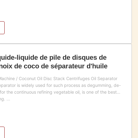
uide-liquide de pile de disques de
noix de coco de séparateur d'huile
Machine / Coconut Oil Disc Stack Centrifuges Oil Separator
eparator is widely used for such process as degumming, de-
r the continuous refining vegetable oil, is one of the best
g. ...