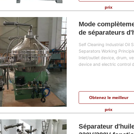
prix
Mode complètemen
de séparateurs d'h
Self Cleaning Industrial Oil
Separators Working Principle
Inlet/outlet device, drum, v
device and electric control d
Obtenez le meilleur
prix
Séparateur d'huil