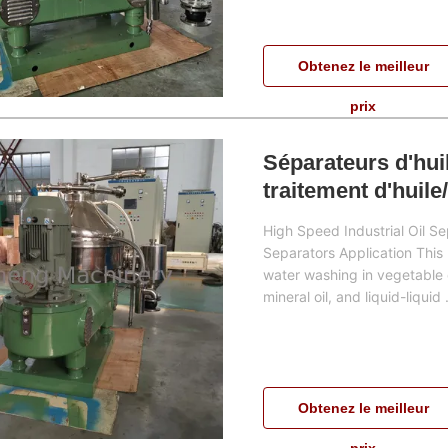
Obtenez le meilleur
prix
Séparateurs d'huil
traitement d'huil
High Speed Industrial Oil Sep
Separators Application Thi
water washing in vegetable oi
mineral oil, and liquid-liquid .
Obtenez le meilleur