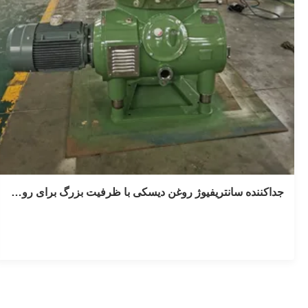
جداکننده سانتریفیوژ روغن دیسکی با ظرفیت بزرگ برای روغن نباتی، روغن حیوانی