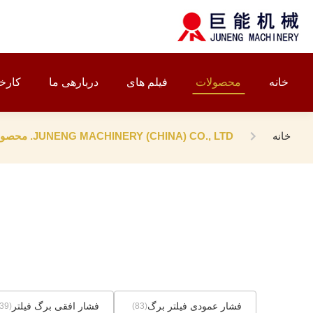
خانه
محصولات
فیلم های
دربارهی ما
کارخا
خانه
JUNENG MACHINERY (CHINA) CO., LTD. محصولات آنلاین
فشار عمودی فیلتر برگ
فشار افقی برگ فیلتر
(39)
(83)