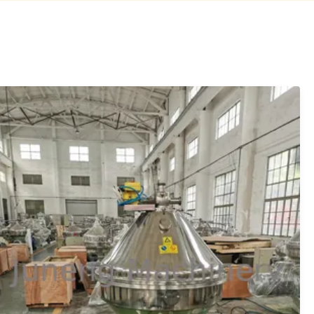
سانتریفیوژ کانتر افقی جونگ برای حذف سرباره
روغن پیر یا روغن کف
Juneng aging oil treatment tricanter continuous decanter
centrifuge 1.Product Description Over the years, Juneng
Company has always insisted on elaborately creating a
series of high-tech horizontal spiral discharge
sedimentation centrifuges, and has successively obtained
a number of patent ...