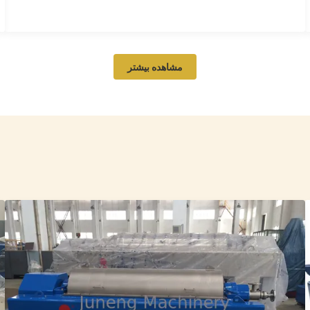
ماشین آلات روغن فیلتر روغن نارگیل خودکار
مشاهده بیشتر
افقی فولاد کربن سبز
Green carbon steel horizontal auto coconut oil filter oil
machines Product Application This product is of novel
design, the main body of filter consists of filtration tank,
screen, end-plate pullout device, automatic dreg
discharging device, etc. During filtering, the filter aid is
mixed up with ...