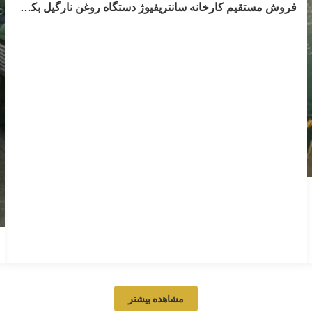
فروش مستقیم کارخانه سانتریفیوژ دستگاه روغن نارگیل بکر استیل ضد زنگ
فروش مستقیم کارخانه سانتریفیوژ دستگاه روغن
نارگیل بکر استیل ضد زنگ
Stainless steel virgin coconut oil centrifuge machine
factory direct sale Model DHZ470 Capacity L/H 2500-
7000 Motor Power kw 15 Drum speed r/min 6600 Weight
kg 1880 Introduction Juneng Separator can suitable for a
variety of oils and fats and provide personalized solutions
in order to achieve ...
مشاهده بیشتر