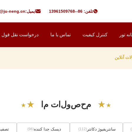
تلفن: 86--13961509768
ایمیل:
f@ju-neng.cn
نه تور
کنترل کیفیت
تماس با ما
درخواست نقل قول
★
★
م
ح
ص
و
ل
ا
ت
م
ا
★
★
سانتریفیوژ دکانتر
دیسک جدا کننده
تصفیه
(96)
(112)