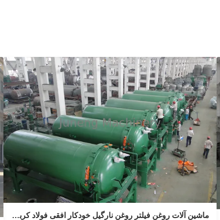
ماشین آلات روغن فیلتر روغن نارگیل خودکار افقی فولاد کربن سبز