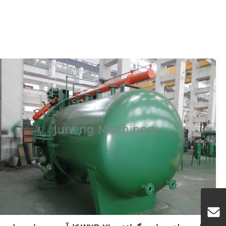
فیلتر برگ با فشار عمودی سفید کننده صفحه با
کارایی بالا
High efficiency plate bleaching vertical pressure leaf filter
Product Application NYB high efficiency plate hermetic
filter is a high-efficient, energy-saving and hermetically
operated fine filter equipment. It is widely used in
chemical, petroleum, painting, foodstuff, pharmaceutical
and many other ...