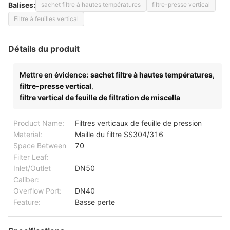
Balises:
sachet filtre à hautes températures
filtre-presse vertical
Filtre à feuilles vertical
Détails du produit
Mettre en évidence:
sachet filtre à hautes températures
,
filtre-presse vertical
,
filtre vertical de feuille de filtration de miscella
Product Name:
Filtres verticaux de feuille de pression
Material:
Maille du filtre SS304/316
Space Between
70
Filter Leaf:
Inlet/Outlet
DN50
Caliber:
Overflow Port:
DN40
Feature:
Basse perte