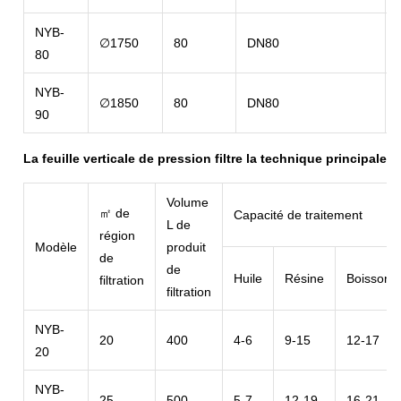
NYB-
∅1750
80
DN80
80
NYB-
∅1850
80
DN80
90
La feuille verticale de pression filtre la technique principale
Volume
㎡ de
Capacité de traitement
L de
région
Modèle
produit
de
de
Huile
Résine
Boisson
filtration
filtration
NYB-
20
400
4-6
9-15
12-17
20
NYB-
25
500
5-7
12-19
16-21