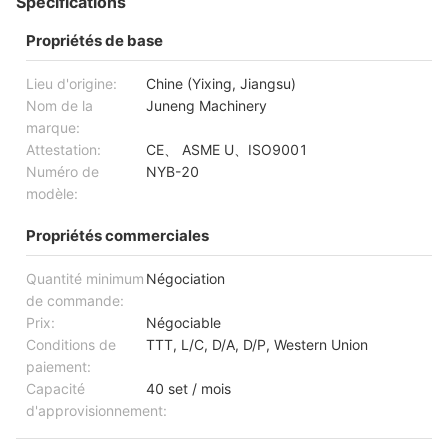
Specifications
Propriétés de base
Lieu d'origine:
Chine (Yixing, Jiangsu)
Nom de la
Juneng Machinery
marque:
Attestation:
CE、 ASME U、ISO9001
Numéro de
NYB-20
modèle:
Propriétés commerciales
Quantité minimum
Négociation
de commande:
Prix:
Négociable
Conditions de
TTT, L/C, D/A, D/P, Western Union
paiement:
Capacité
40 set / mois
d'approvisionnement: