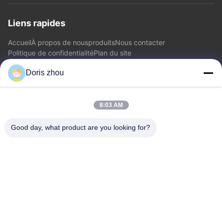
Liens rapides
Accueil
À propos de nous
produits
Nous contacter
Politique de confidentialité
Plan du site
Doris zhou
Nous contacter
8:03 AM
Adresse: Route de Chaoyang, ville de Zhotie, ville Jiangsu
Province.China de Yixing
Good day, what product are you looking for?
E-mail:
zff@ju-neng.cn
Télégramme: 86--13961509768
Renseignez-vous
N'hésitez pas à nous envoyer une demande de renseignements