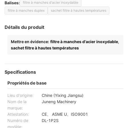
Balises:
filtre à manches d'acier inoxydable
filtre à manches duplex
sachet filtre à hautes températures
Détails du produit
Mettre en évidence:
filtre à manches d'acier inoxydable
,
sachet filtre à hautes températures
Specifications
Propriétés de base
Lieu d'origine:
Chine (Yixing Jiangsu)
Nom de la
Juneng Machinery
marque:
Attestation:
CE、 ASME U、ISO9001
Numéro de
DL-1P2S
modèle: