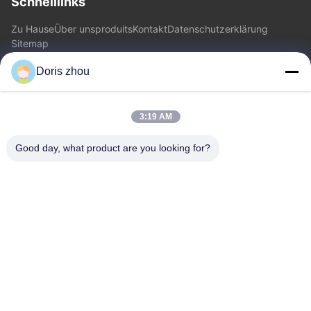
Schnelllinks
Zu Hause
Über uns
produits
Kontakt
Datenschutzerklärung
Sitemap
Doris zhou
Kontakt
3:19 AM
Adresse: Chaoyang-Straße, Zhotie-Stadt, Yixing-Stadt
Jiangsu Province.China
Good day, what product are you looking for?
E-Mail:
zff@ju-neng.cn
Telefone: 86--13961509768
Jetzt Anfragen
Fühlen Sie sich frei, uns eine Anfrage für weitere Informationen
zu senden.
Jetzt Anfragen