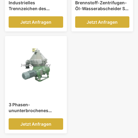
Industrielles
Brennstoff-Zentrifugen-
Trennzeichen des
Öl-Wasserabscheider SS
technischen Öls,
304 industrieller für
zentrifugales
Festflüssigkeits-
Jetzt Anfragen
Jetzt Anfragen
Festflüssigkeits-
Trennung
Trennzeichen
3 Phasen-
ununterbrochenes
zentrifugales
Trennzeichen, Disketten-
Jetzt Anfragen
Separator der hohen
Leistung