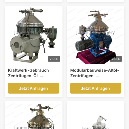
VIDEO
VIDEO
Kraftwerk-Gebrauch
Modularbauweise-Altöl-
Zentrifugen-Öl-
Zentrifugen-
Wasserabscheider,
Trennzeichen, Altöl-
Dieselöl-
Reinigung
Jetzt Anfragen
Jetzt Anfragen
Wasserabscheider-
Maschine