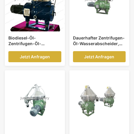
Biodiesel-Öl-
Dauerhafter Zentrifugen-
Zentrifugen-Öl-
Öl-Wasserabscheider,
Wasserabscheider für
Marineöl-
Extraktion von Fettsäuren
Wasserabscheider-
Jetzt Anfragen
Jetzt Anfragen
Maschine