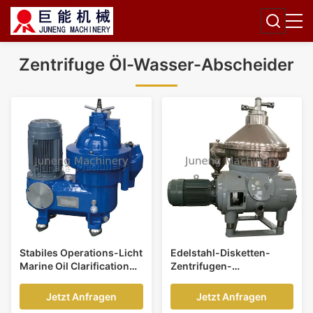
Zentrifuge Öl-Wasser-Abscheider
Stabiles Operations-Licht
Edelstahl-Disketten-
Marine Oil Clarification
Zentrifugen-
JOS Diesel Water
Trennzeichen-Maschine
Centrifuge Separators
für Küchen-illegal Öl
Jetzt Anfragen
Jetzt Anfragen