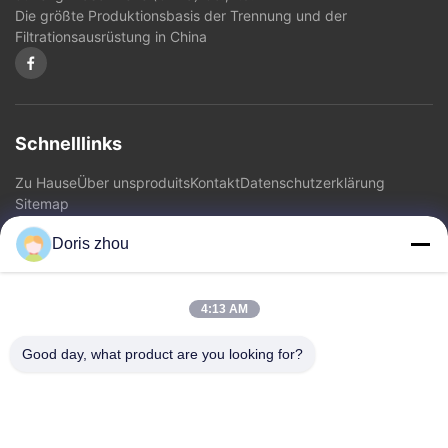
Die größte Produktionsbasis der Trennung und der
Filtrationsausrüstung in China
Schnelllinks
Zu Hause
Über uns
produits
Kontakt
Datenschutzerklärung
Sitemap
Doris zhou
Kontakt
4:13 AM
Adresse: Chaoyang-Straße, Zhotie-Stadt, Yixing-Stadt
Jiangsu Province.China
Good day, what product are you looking for?
E-Mail:
zff@ju-neng.cn
Telefone: 86--13961509768