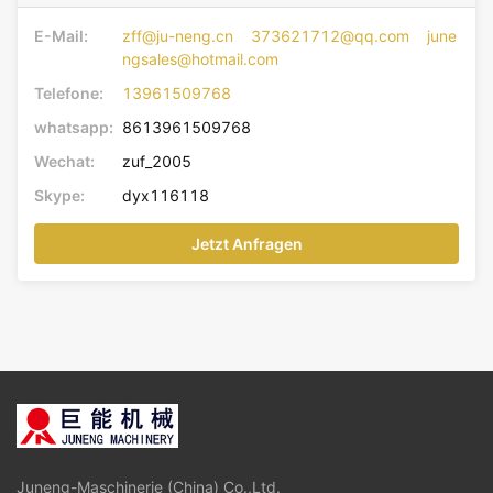
E-Mail:
zff@ju-neng.cn 373621712@qq.com june
ngsales@hotmail.com
Telefone:
13961509768
whatsapp:
8613961509768
Wechat:
zuf_2005
Skype:
dyx116118
Jetzt Anfragen
Juneng-Maschinerie (China) Co.,Ltd.