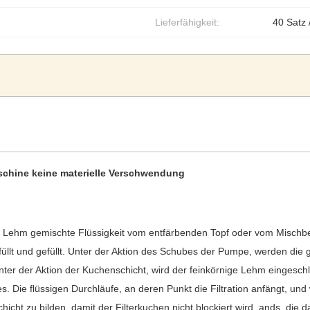
Lieferfähigkeit:
40 Satz 
Maschine keine materielle Verschwendung
er Lehm gemischte Flüssigkeit vom entfärbenden Topf oder vom Misch
üllt und gefüllt. Unter der Aktion des Schubes der Pumpe, werden die 
ter der Aktion der Kuchenschicht, wird der feinkörnige Lehm eingesch
s. Die flüssigen Durchläufe, an deren Punkt die Filtration anfängt, u
ht zu bilden, damit der Filterkuchen nicht blockiert wird, ands, die d