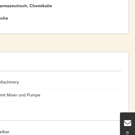
harmazeutisch, Chemikalie
iche
Machinery
mit Mixer und Pumpe
elbar