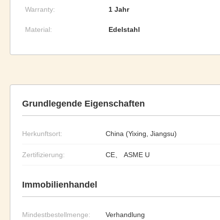
Warranty:
1 Jahr
Material:
Edelstahl
Grundlegende Eigenschaften
Herkunftsort:
China (Yixing, Jiangsu)
Zertifizierung:
CE、 ASME U
Immobilienhandel
Mindestbestellmenge:
Verhandlung