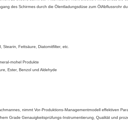
Durchgang des Schirmes durch die Ölentladungsdüse zum ÖlAbflussrohr du
 Stearin, Fettsäure, Diatomitfilter, etc.
ineral-mohel Produkte
re, Ester, Benzol und Aldehyde
Fachmannes, nimmt Vor-Produktions-Managementmodell effektiven Par
hem Grade Genauigkeitsprüfungs-Instrumentierung, Qualität und prozess