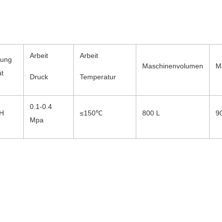
Arbeit
Arbeit
lung
Maschinenvolumen
M
ät
Druck
Temperatur
0.1-0.4
/H
≤150℃
800 L
9
Mpa