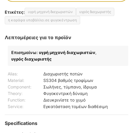
Ετικέτες:
υγρή μηχανή διαχωριστών
υγρός διαχωριστής
η καράφα υποβάλλει σε φυγοκέντρωση
Λεπτομέρειες για το προϊόν
Επισημαίνω:
υγρή μηχανή διαχωριστών
,
υγρός διαχωριστής
Alias:
Διαχωριστής ποτών
Material:
SS304 βαθμός τροφίμων
Component:
Σωλήνες, τύμπανο, ίδρυμα
Theory:
Φυγοκεντρική δύναμη
Function:
Διευκρινίστε το χυμό
Service:
Εγκατάσταση τομέων διαθέσιμη
Specifications