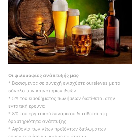
Οι φιλοσοφίες ανάπτυξής μας
*
Βασισμένος σε συνεχή ενισχύστε oursleves με το
σύνολο των καινοτόμων ιδεών
* 5% του εισοδήματος πωλήσεων διατίθεται στην
εντατική έρευνα
* 8% του εργατικού δυναμικού διατίθεται στη
δραστηριότητα ανάπτυξης
* Αφθονία των νέων προϊόντων διπλωμάτων
ευρεσιτεχνίας και καλής ποιότητας