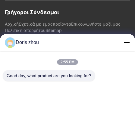
Γρήγοροι Σύνδεσμοι
Αρχική
Σχετικά με εμάς
προϊόντα
Επικοινωνήστε μαζί μας
Πολιτική απορρήτου
Sitemap
Doris zhou
Επικοινωνήστε μαζί μας
2:55 PM
Διεύθυνση: Δρόμος Chaoyang, κωμόπολη Zhotie, πόλη
Jiangsu Province.China Yixing
Good day, what product are you looking for?
Ηλεκτρονικό:
zff@ju-neng.cn
τηλ: 86--13961509768
Ερώτηση Τώρα
Αισθάνεστε ελεύθεροι να μας στείλετε ένα ερώτημα για
περισσότερες πληροφορίες.