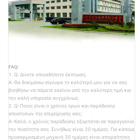
FAQ:
1. Q: Δίνετε οποιαδήποτε έκπτωση;
Α: Θα δοκιμάσω σίγουρα το καλύτερό μου για να σας
βοηθήσω να πάρετε εκείνοι από την καλύτερη τιμή και
την καλή υπηρεσία συγχρόνως.
2. Q: Ποιος είναι ο χρόνος όρων και παράδοσης
αποστολών της επιχείρησής σας;
Α: Καλά, ο χρόνος παράδοσης εξαρτάται σε παραγγελία
την ποσότητα σας. Συνήθως είναι 20 ημέρες. Για κάποια
προσαρμοσμένη μηχανή 30 ημέρες είναι απαραίτητες.