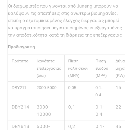
Οι διαχωριστές που γίνονται από Juneng μπορούν να
καλύψουν τις απαιτήσεις στις ανωτέρω βιομηχανίες,
επειδή ο εξατομικευμένος έλεγχος διεργασίας μπορεί
να πραγματοποιήσει μεγιστοποιημένος επεξεργαμένος
την αποδοτικότητα κατά τη διάρκεια της επεξεργασίας
Προδιαγραφή
Πρότυπο
Ικανότητα
Πίεση
Πίεση
Δύναμη
επεξεργασίας
κολπίσκων
εξόδου
μηχανώ
(λ/ω)
(MPA)
(MPA)
(KW)
15
DBY211
2000-5000
0,05
0.1-
0.4
DBY214
3000-
0,1
0.1-
22
10000
0.4
DBY616
5000-
0,2
0.1-
45