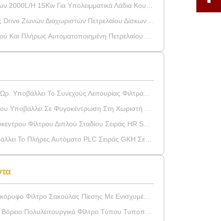
Kw Για Υπολειμματικά Λάδια Κουζίνας Ή Παράνομο Μαγειρικό Λάδι
ών Πετρελαίου Δίσκων Ανοξείδωτου Υποβάλλει Σε Φυγοκέντρωση Για Το Φαρμακείο
Αυτοματοποιημένη Πετρελαίου Δίσκων Διαχωριστής Υψηλής Ταχύτητας,
άλλει Το Συνεχούς Λειτουρίας Φιλτράρισμα Σε Φυγοκέντρωση
ι Σε Φυγοκέντρωση Στη Χωριστή Στερεά Φάση Από Την Υγρή Φάση
 Διπλού Σταδίου Σειράς HR Ss304 Φυγόκεντρος Αποχετευτής 2 Φάσεων
ι Το Πλήρες Αυτόματο PLC Σειράς GKH Σε Φυγοκέντρωση
ντα
Φίλτρο Σακούλας Πίεσης Με Ενισχυμένη Γάζα Φίλτρου
ιτουργικό Φίλτρο Τύπου Τυποποιημένων Τυποποιημένων Τυποποιημένων