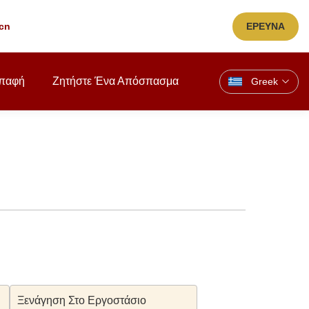
cn
ΕΡΕΥΝΑ
παφή
Ζητήστε Ένα Απόσπασμα
Greek
Ξενάγηση Στο Εργοστάσιο