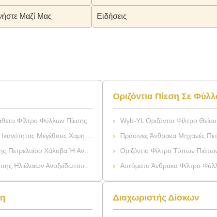
νήστε Μαζί Μας
Ειδήσεις
Οριζόντια Πίεση Σε Φύλλ
άθετο Φίλτρο Φύλλων Πίεσης
Wyb-YL Οριζόντιο Φίλτρο Θείου Φύλλων Liqid Α
 Μεγέθους Χαμηλή Με Τη Δεξαμενή
Πράσινες Άνθρακα Μηχανές Πετρελαίου 
υ Χάλυβα Ή Ανοξείδωτου Άνθρακα
Οριζόντιο Φίλτρο Τύπων Πιάτων Φ
ιων Ανοξείδωτου Χάλυβα Άνθρακα
Αυτόματο Άνθρακα Φίλτρο Φύλλων Π
ση
Διαχωριστής Δίσκων