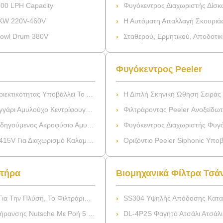
500 LPH Capacity
Φυγόκεντρος Διαχωριστής Δίσκων 2000L/H 15
15KW 220V-460V
Η Αυτόματη Απαλλαγή Σκουριάς Drive Ζωνών Διαχωριστ
Bowl Drum 380V
Σταθερού, Ερμητικού, Αποδοτικού Και Πλήρως 
Φυγόκεντρος Peeler
λλει Το Διαχωριστή Σε Φυγοκέντρωση
Η Διπλή Σκηνική Ώθηση Σειράς Ωρ. Υποβ
 Διαχωρισμό Αμυλούχου Καλαμποκιού Και Γλουτένης
Φιλτράροντας Peeler Ανοξείδωτου Υποβάλλε
υγικό Διαχωριστή Για Τον Διαχωρισμό Αμυλούχου
Φυγόκεντρος Διαχωριστής Φυγόκεντρου Φίλτρου
χωρισμό Καλαμποκιού Και Γλουτένης
Οριζόντιο Peeler Siphonic Υποβάλλε
ωτήρα
Βιομηχανικά Φίλτρα Τσά
, Το Φιλτράρισμα Και Την Ξήρανση
SS304 Υψηλής Απόδοσης Κατακόρυφο 
 Ροή 5 Gpm Και Μέγιστη Πίεση 150 Psi
DL-4P2S Φαγητό Ατσάλι Ατσάλι Βόρειο Πολυλε