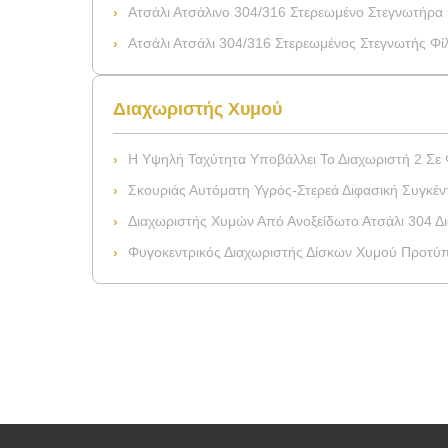
Ατσάλι Ατσάλινο 304/316 Στερεωμένο Στεγνωτήρα Φίλτρου Nutsche Με Περιοχή Φίλτρ
Ατσάλι Ατσάλι 304/316 Στερεωμένος Στεγνωτής Φίλτρου Nutsche Με 
Διαχωριστής Χυμού
Η Υψηλή Ταχύτητα Υποβάλλει Το Διαχωριστή 2 Σε Φυγοκέντρωση
Σκουριάς Αυτόματη Υγρός-Στερεά Διφασική Συγκέντρωση Διαχ
Διαχωριστής Χυμών Από Ανοξείδωτο Ατσάλι 304 
Φυγοκεντρικός Διαχωριστής Δίσκων Χυμού Προτύπων Τρο