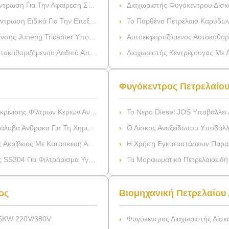
ς Γήρανσης Του Ελαίου Ή Του Ελαίου Πατωμάτων
Διαχωριστής Φυγόκεντρου Δίσκου Λαδι
Την Επεξεργασία Πετρελαίου Γήρανσης
Το Παρθένο Πετρέλαιο Καρύδων Ανοξείδωτου 
icanter Υποβάλλει Σε Φυγοκέντρωση
Αυτοεκφορτιζόμενος Αυτοκαθαριζόμε
νου Λαδιού Από Ανοξείδωτο Χάλυβα
Διαχωριστής Κεντρίφουγας Με Δίσκο Καθαρισμού Λιπαντικού Θαλάσσιου Πετρελα
Φυγόκεντρος Πετρελαίου
ης Φίλτρων Κεριών Ανοξείδωτου
Το Νερό Diesel JOS Υποβάλλει Διαχωριστών Σε Φυγ
 Άνθρακα Για Τη Χημική Ουσία
Ο Δίσκος Ανοξείδωτου Υποβάλλει Τη Μηχανή 
υή Από Ανθρακούχο Χάλυβα/SS304/SS316
Η Χρήση Εγκαταστάσεων Παραγωγής Ενέργειας Υποβάλλει Το Δι
ια Φιλτράρισμα Υγρών - Σειρά ZX
Τα Μορφωματικά Πετρελαιοειδή Απόβλητα Σχεδίου Υπο
ος
Βιομηχανική Πετρελαίου
 15KW 220V/380V
Φυγόκεντρος Διαχωριστής Δίσκου Για Καθ