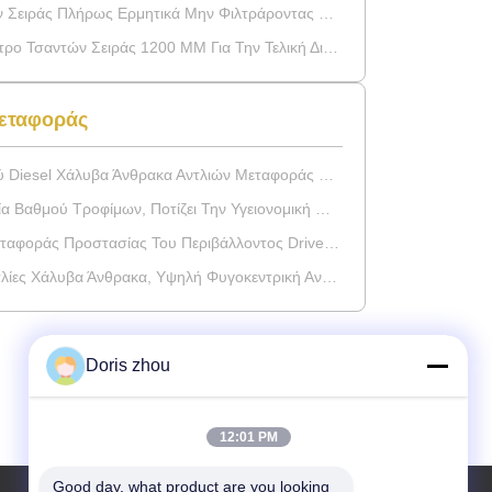
ράς Πλήρως Ερμητικά Μην Φιλτράροντας Καμία Ρύπανση
αντών Σειράς 1200 ΜM Για Την Τελική Διήθηση Ακρίβειας
Μεταφοράς
 Χάλυβα Άνθρακα Αντλιών Μεταφοράς Σειράς Φυγοκεντρικό
ύ Τροφίμων, Ποτίζει Την Υγειονομική Φυγοκεντρική Αντλία
 Προστασίας Του Περιβάλλοντος Drive/Συζευκτήρας Drive
ες Χάλυβα Άνθρακα, Υψηλή Φυγοκεντρική Αντλία Ροής
Doris zhou
12:01 PM
Good day, what product are you looking 