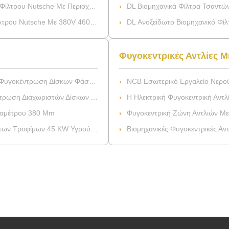
ωσης 4,5 M2 Και Ύψος Τούρτας Φίλτρου 450 Mm
DL Βιομηχανικά Φίλτρα Τσαντών Σει
380V 460V Και Πιστοποίηση CE ISO9001
DL Ανοξείδωτο Βιομηχανικό Φίλτρο Τσ
Φυγοκεντρικές Αντλίες 
 Δίσκων Φάση Για Το Χυμό Φρούτων
NCB Εσωτερικό Εργαλείο Νερού Diesel
ωριστών Δίσκων Αφαίρεσης Πρότυπη
Η Ηλεκτρική Φυγοκεντρική Αντλία Βαθμο
Διαμέτρου 380 Mm
Φυγοκεντρική Ζώνη Αντλιών Μεταφοράς
φίμων 45 KW Υγρού Ανοξείδωτου
Βιομηχανικές Φυγοκεντρικές Αντλί