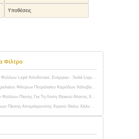
Υποθέσεις
α Φίλτρο
ποδοτικό, Ενέργεια - Solid-Liquid Αποταμίευσης Εξοπλισμός Χωρισμού
Φίλτρων Πετρελαίου Καρύδων Χάλυβα Οριζόντιες Αυτόματες
ύλλων Πίεσης Για Τη Λύση Θειικού Άλατος Χαλκού
ίεσης Απομάκρυνσης Κεριού Θείου Χάλυβα Οριζόντιο