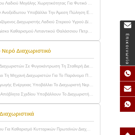
ού Μεγάλης Χωρητικότητας Για Φυτικό Λάδι, Ζωικό Λάδι
Υποβάλλει Την Άμεση Πώληση Εργοστασίων Μηχανών Σε Φυγοκέντρωση
νος Διαχωριστής Λαδιού Στερεού Υγρού Δίσκου SS304
ίου Με Υδραυλική Κίνηση Ζεύξης Για Συνεχή Λειτουργία 24 Ώρες Το 24 / 7 Και Διπλό Δοχείο Από Ανοξείδωτο Χάλυβα
Επικοινωνία
 Νερό Διαχωριστικό
οκέντρωση Τη Σταθερή Διευκρίνιση Πετρελαίου Λειτουργίας Ελαφριά Θαλάσσια
Διαχωριστών Για Το Παράνομο Πετρέλαιο Κουζινών Σε Φυγοκέντρωση
αχωριστή Νερού Πετρελαίου, Μηχανή Διαχωριστών Νερού Πετρελαίου Diesel Σε Φυγοκέντρωση
βάλλουν Το Διαχωριστή, Καθαρισμός Πετρελαιοειδών Αποβλήτων Σε Φυγοκέντρωση
 Διαχωριστικά
αρισμό Κυτταρικών Πρωτεϊνών Διαχωρισμός Πλάσματος Αίματος