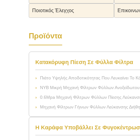
Ποιοτικός Έλεγχος
Επικοινω
Προϊόντα
Κατακόρυφη Πίεση Σε Φύλλα Φίλτρα
Πιάτο Υψηλής Αποδοτικότητας Που Λευκαίνει Το Κ
NYB Μικρή Μηχανή Φίλτρων Φύλλων Ανοξείδωτου Ικανότητας
0.6Mpa Μηχανή Φίλτρων Φύλλων Πίεσης Λεύκανσης Πετρελαίο
Μηχανή Φίλτρων Γήινων Φύλλων Λεύκανσης Διήθησης Ηλιέλα
Η Καράφα Υποβάλλει Σε Φυγοκέντρω