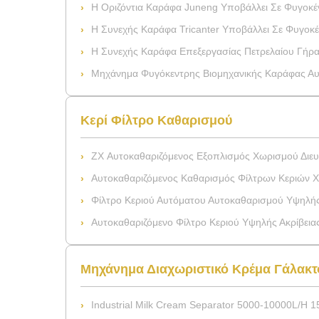
Η Οριζόντια Καράφα Juneng Υποβάλλει Σε Φυγοκέντρωση Για Την Αφαίρεση Σκουριάς Τη
Η Συνεχής Καράφα Tricanter Υποβάλλει Σε Φυγοκέντρωση Ειδικά Για 
Η Συνεχής Καράφα Επεξεργασίας Πετρελαίου Γήρανσης Juneng Tr
Μηχάνημα Φυγόκεντρης Βιομηχανικής Καράφας Αυτοκαθαριζόμε
Κερί Φίλτρο Καθαρισμού
ZX Αυτοκαθαριζόμενος Εξοπλισμός Χωρισμού Διευκρίνισ
Αυτοκαθαριζόμενος Καθαρισμός Φίλτρων Κεριών Χάλυβα
Φίλτρο Κεριού Αυτόματου Αυτοκαθαρισμού Υψηλής Ακρίβειας Με Κατασκε
Αυτοκαθαριζόμενο Φίλτρο Κεριού Υψηλής Ακρίβειας SS304 Γ
Μηχάνημα Διαχωριστικό Κρέμα Γάλακτ
Industrial Milk Cream Separator 5000-10000L/H