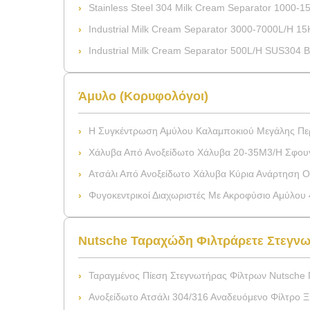
Stainless Steel 304 Milk Cream Separator 1000-1
Industrial Milk Cream Separator 3000-7000L/H 
Industrial Milk Cream Separator 500L/H SUS304 
Άμυλο (Κορυφολόγοι)
Η Συγκέντρωση Αμύλου Καλαμποκιού Μεγάλης Περιεκτικότητας Υποβά
Χάλυβα Από Ανοξείδωτο Χάλυβα 20-35M3/H Σφουγγάρι Αμυλούχο Κεντρίφουγα Διαχωριστήρα Για
Ατσάλι Από Ανοξείδωτο Χάλυβα Κύρια Ανάρτηση Οδηγούμενος Ακροφύσιο Αμυλούχο Κεντροφ
Φυγοκεντρικοί Διαχωριστές Με Ακροφύσιο Αμύλου 415V Για Δια
Nutsche Ταραχώδη Φιλτράρετε Στεγν
Ταραγμένος Πίεση Στεγνωτήρας Φίλτρων Nutsche Για Την Πλύση
Ανοξείδωτο Ατσάλι 304/316 Αναδευόμενο Φίλτρο Ξήρανσης Nutsche Με