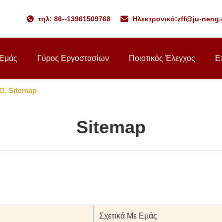
τηλ: 86--13961509768
Ηλεκτρονικό:
zff@ju-neng.
 Εμάς
Γύρος Εργοστασίων
Ποιοτικός Έλεγχος
Ε
. Sitemap
Sitemap
Σχετικά Με Εμάς