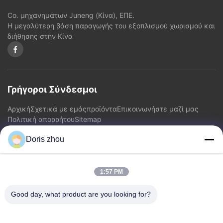
Co. μηχανημάτων Juneng (Κίνα), ΕΠΕ.
Η μεγαλύτερη βάση παραγωγής του εξοπλισμού χωρισμού και
διήθησης στην Κίνα
Γρήγοροι Σύνδεσμοι
Αρχική
Σχετικά με εμάς
προϊόντα
Επικοινωνήστε μαζί μας
Πολιτική απορρήτου
Sitemap
Doris zhou
Επικοινωνήστε μαζί μας
1:57 PM
Διεύθυνση: Δρόμος Chaoyang, κωμόπολη Zhotie, πόλη
Jiangsu Province.China Yixing
Good day, what product are you looking for?
Ηλεκτρονικό:
zff@ju-neng.cn
τηλ: 86--13961509768