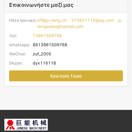
Επικοινωνήστε μαζί μας
Ηλεκτρονικό:
zff@ju-neng.cn 373621712@qq.com ju
nengsales@hotmail.com
τηλ:
13961509768
whatsapp:
8613961509768
WeChat:
zuf_2005
Skype:
dyx116118
Ερώτηση Τώρα