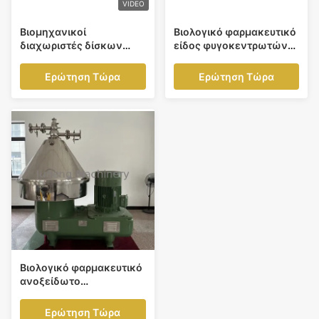
VIDEO
Βιομηχανικοί
Βιολογικό φαρμακευτικό
διαχωριστές δίσκων
είδος φυγοκεντρωτών
πετρελαίου υψηλής
διαχωριστών δίσκων
ταχύτητας 6600
Drive ζωνών
Ερώτηση Τώρα
Ερώτηση Τώρα
περιστροφές/λεπτό με τη
ανοξείδωτου
βαλβίδα δαχτυλιδιών
Βιολογικό φαρμακευτικό
ανοξείδωτο
διαχωριστών δίσκων για
το χωρισμό
Ερώτηση Τώρα