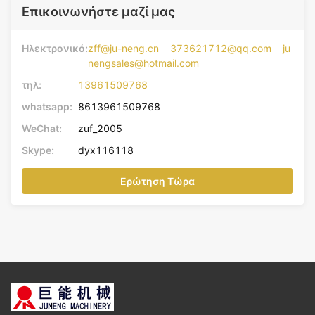
Επικοινωνήστε μαζί μας
Ηλεκτρονικό:
zff@ju-neng.cn 373621712@qq.com ju
nengsales@hotmail.com
τηλ:
13961509768
whatsapp:
8613961509768
WeChat:
zuf_2005
Skype:
dyx116118
Ερώτηση Τώρα