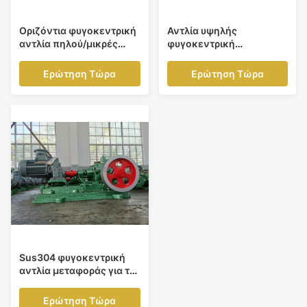
Οριζόντια φυγοκεντρική
Αντλία υψηλής
αντλία πηλού/μικρές
φυγοκεντρική
αντλίες μεταφοράς
μεταφοράς με το ισχυρό
πετρελαιοειδών
ομόκεντρο περίβλημα
Ερώτηση Τώρα
Ερώτηση Τώρα
αποβλήτων
Sus304 φυγοκεντρική
αντλία μεταφοράς για το
πετροχημικό
καθαρισμού πετρελαίου,
Ερώτηση Τώρα