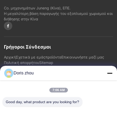
Co. μηχανημάτων Juneng (Κίνα), ΕΠΕ.
Η μεγαλύτερη βάση παραγωγής του εξοπλισμού χωρισμού και
διήθησης στην Κίνα
Γρήγοροι Σύνδεσμοι
Αρχική
Σχετικά με εμάς
προϊόντα
Επικοινωνήστε μαζί μας
Πολιτική απορρήτου
Sitemap
Doris zhou
Επικοινωνήστε μαζί μας
7:06 AM
Διεύθυνση: Δρόμος Chaoyang, κωμόπολη Zhotie, πόλη
Jiangsu Province.China Yixing
Good day, what product are you looking for?
Ηλεκτρονικό:
zff@ju-neng.cn
τηλ: 86--13961509768