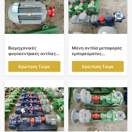
Βιομηχανικές
Μόνη αντλία μεταφοράς
φυγοκεντρικές αντλίες
εμπυρεύματος
χάλυβα άνθρακα, υψηλή
φυγοκεντρική για το
φυγοκεντρική αντλία
πετρέλαιο, βιομηχανία
Ερώτηση Τώρα
Ερώτηση Τώρα
ροής
χημείας