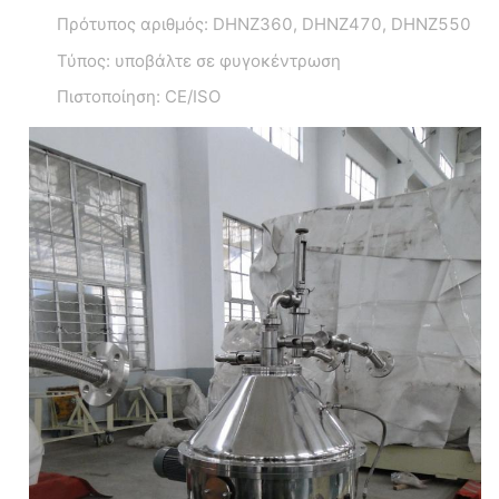
Πρότυπος αριθμός: DHNZ360, DHNZ470, DHNZ550
Τύπος: υποβάλτε σε φυγοκέντρωση
Πιστοποίηση: CE/ISO