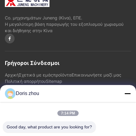
Co. μηχανημάτων Juneng (Κίνα), ΕΠΕ.
Η μεγαλύτερη βάση παραγωγής του εξοπλισμού χωρισμού
και διήθησης στην Κίνα
Γρήγοροι Σύνδεσμοι
Αρχική
Σχετικά με εμάς
προϊόντα
Επικοινωνήστε μαζί μας
Πολιτική απορρήτου
Sitemap
Doris zhou
Επικοινωνήστε μαζί μας
7:14 PM
Διεύθυνση: Δρόμος Chaoyang, κωμόπολη Zhotie, πόλη
Jiangsu Province.China Yixing
Good day, what product are you looking for?
Ηλεκτρονικό:
zff@ju-neng.cn