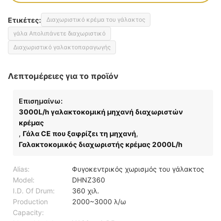
Ετικέτες:
Διαχωριστικό κρέμα του γάλακτος
γάλα Απολιπάνετε διαχωριστικό
Διαχωριστικό γαλακτοπαραγωγής
Λεπτομέρειες για το προϊόν
Επισημαίνω:
3000L/h γαλακτοκομική μηχανή διαχωριστών
κρέμας
,
Γάλα CE που ξαφρίζει τη μηχανή
,
Γαλακτοκομικός διαχωριστής κρέμας 2000L/h
Alias:
Φυγοκεντρικός χωρισμός του γάλακτος
Model:
DHNZ360
I.D. Of Drum:
360 χιλ.
Production
2000~3000 λ/ω
Capacity: