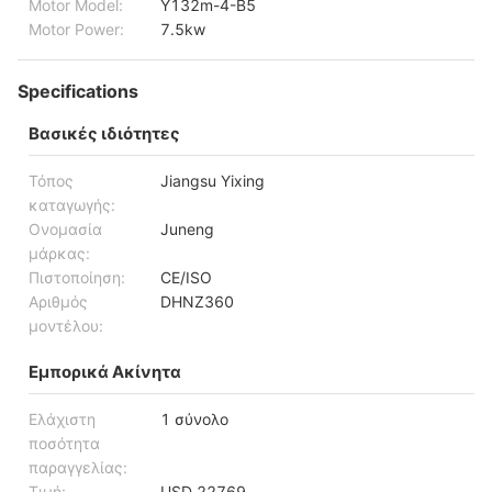
Motor Model:
Y132m-4-B5
Motor Power:
7.5kw
Specifications
Βασικές ιδιότητες
Τόπος
Jiangsu Yixing
καταγωγής:
Ονομασία
Juneng
μάρκας:
Πιστοποίηση:
CE/ISO
Αριθμός
DHNZ360
μοντέλου:
Εμπορικά Ακίνητα
Ελάχιστη
1 σύνολο
ποσότητα
παραγγελίας:
Τιμή:
USD 22769