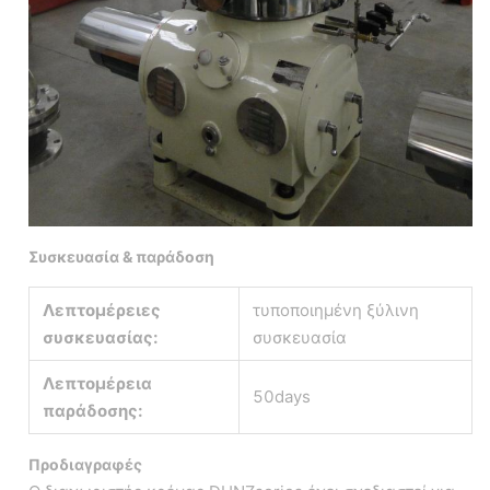
Συσκευασία & παράδοση
Λεπτομέρειες
τυποποιημένη ξύλινη
συσκευασίας:
συσκευασία
Λεπτομέρεια
50days
παράδοσης:
Προδιαγραφές