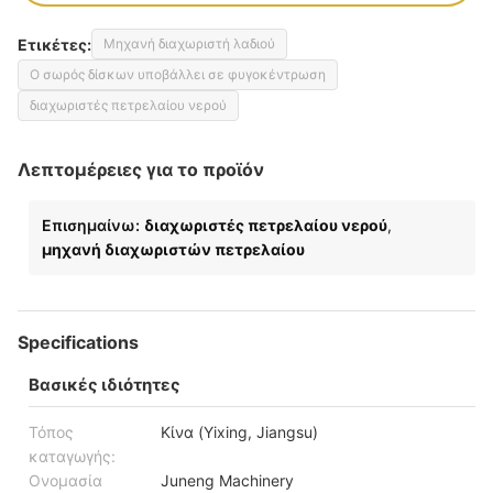
Ετικέτες:
Μηχανή διαχωριστή λαδιού
Ο σωρός δίσκων υποβάλλει σε φυγοκέντρωση
διαχωριστές πετρελαίου νερού
Λεπτομέρειες για το προϊόν
Επισημαίνω:
διαχωριστές πετρελαίου νερού
,
μηχανή διαχωριστών πετρελαίου
Specifications
Βασικές ιδιότητες
Τόπος
Κίνα (Yixing, Jiangsu)
καταγωγής:
Ονομασία
Juneng Machinery