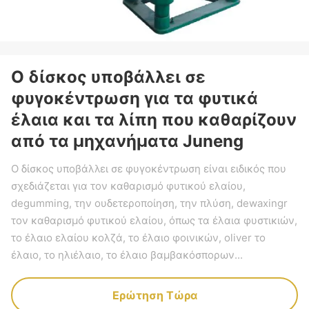
Ο δίσκος υποβάλλει σε
φυγοκέντρωση για τα φυτικά
έλαια και τα λίπη που καθαρίζουν
από τα μηχανήματα Juneng
Ο δίσκος υποβάλλει σε φυγοκέντρωση είναι ειδικός που
σχεδιάζεται για τον καθαρισμό φυτικού ελαίου,
degumming, την ουδετεροποίηση, την πλύση, dewaxingr
τον καθαρισμό φυτικού ελαίου, όπως τα έλαια φυστικιών,
το έλαιο ελαίου κολζά, το έλαιο φοινικών, oliver το
έλαιο, το ηλιέλαιο, το έλαιο βαμβακόσπορων...
Ερώτηση Τώρα