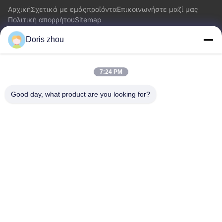
Αρχική
Σχετικά με εμάς
προϊόντα
Επικοινωνήστε μαζί μας
Πολιτική απορρήτου
Sitemap
Doris zhou
Επικοινωνήστε μαζί μας
7:24 PM
Διεύθυνση: Δρόμος Chaoyang, κωμόπολη Zhotie, πόλη
Jiangsu Province.China Yixing
Good day, what product are you looking for?
Ηλεκτρονικό:
zff@ju-neng.cn
τηλ: 86--13961509768
Ερώτηση Τώρα
Αισθάνεστε ελεύθεροι να μας στείλετε ένα ερώτημα για
περισσότερες πληροφορίες.
Ερώτηση Τώρα