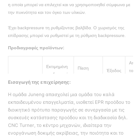
η οποία μπορεί να επιλεχτεί και να χρησιμοποιηθεί σύμφωνα με
την πυκνότητα και τον όγκο των υλικών.
Έχει backpressure τη ρυθμίζοντας βαλβίδα. Ο χωρισμός της
επίδρασης μπορεί να ρυθμιστεί με τη ρύθμιση backpressure.
Προδιαγραφές προϊόντων:
Απο
Εκτιμημένη
Πίεση
Έξοδος
το τα
επεξεργασία
κολπίσκων
Πρότυπο
πίεση
από
Εισαγωγή της επιχείρησης:
ικανότητα
(MPA)
αντλ
(MPA)
(λ/ω)
φρεα
Η ομάδα Juneng απασχολεί μια ομάδα του καλά
εκπαιδευμένου επαγγελματία, υιοθετεί EPR προόδου το
διοικητικό πρότυπο παραγωγής σε συνεργασία με τις
KYDH204SD-
2000
≤0.05
≥0.2
/
συσκευές κατάστασης προόδου και τη διαδικασία δηλ.
23
CNC Turner, το κέντρο μηχανών, ιδιαίτερα την
ενοργάνωση δοκιμής ακρίβειας, την ποιότητα και το