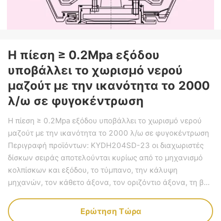
Η πίεση ≥ 0.2Mpa εξόδου
υποβάλλει το χωρισμό νερού
μαζούτ με την ικανότητα το 2000
λ/ω σε φυγοκέντρωση
Η πίεση ≥ 0.2Mpa εξόδου υποβάλλει το χωρισμό νερού
μαζούτ με την ικανότητα το 2000 λ/ω σε φυγοκέντρωση
Περιγραφή προϊόντων: KYDH204SD-23 οι διαχωριστές
δίσκων σειράς αποτελούνται κυρίως από το μηχανισμό
κολπίσκων και εξόδου, το τύμπανο, την κάλυψη
μηχανών, τον κάθετο άξονα, τον οριζόντιο άξονα, τη β...
Ερώτηση Τώρα