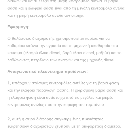
δίσκων και θα συλλέξει στη μικρή κεντρομόλο αντλία. Η βαριά
φάση και η ελαφριά φάση είναι από τη μεγάλη κεντρομόλο αντλία
και τη μικρή κεντρομόλο αντλία αντίστοιχα.
Εφαρμογή:
Ο θαλάσσιος διαχωριστής χρησιμοποιείται κυρίως για να
καθαρίσει επάνω την υγρασία και τη μηχανική ακαθαρσία στα
καύσιμα (ελαφρύ έλαιο diesel, βαρύ έλαιο diesel, μαζούτ) και το
λαδώνοντας πετρέλαιο των σκαφών και της μηχανής diesel
Ανταγωνιστικό πλεονέκτημα προϊόντων:
1, υπάρχουν στάσιμες κεντρομόλες αντλίες για τη βαριά φάση
και την ελαφριά παραγωγή φάσης. Η χωρισμένη βαριά φάση και
η ελαφριά φάση είναι αντίστοιχα από τις μεγάλες και μικρές
κεντρομόλες αντλίες που στην κορυφή του τυμπάνου.
2, αυτή η σειρά διάφορης συγκεκριμένης πυκνότητας
εξαρτήσεων διαχωριστών χτυπούν με τη διαφορετική διάμετρο,