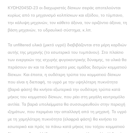
KYDH204SD-23 οι διαχωριστές δίσκων σειράς αποτελούνται
κυρίως από το μηχανισμό κολπίσκων και εξόδου, το τύμπανο,
την κάλυψη μηχανών, τον κάθετο άξονα, τον οριζόντιο άξονα, τη
βάση μηχανών, το υδραυλικό σύστημα, κ.λπ.
Τα unfiltered υλικά (μικτό υγρό) διαβιβάζονται στα μέρη καρδιών
αυτής της μηχανής (το εσωτερικό του τυμπάνου). Στο πλαίσιο
των ενεργειών της ισχυρής φυγοκεντρικής δύναμης, τα υλικά θα
περάσουν αν και τα διαστήματα μιας ομάδας δεσμών κομματιού
δίσκων. Και έπειτα, η ουδέτερη τρύπα του κομματιού δίσκων
που είναι η διεπαφή, το υγρό με την υψηλότερη πυκνότητα
(βαριά φάση) θα κινήσει εξωτερικά την ουδέτερη τρύπα κατά
μήκος του κομματιού δίσκων, που ρέει στη μεγάλη κεντρομόλο
αντλία. Τα βαριά υπολείμματα θα συσσωρευθούν στην περιοχή
ιζημάτων, που περιμένει την απαλλαγή από τη μηχανή. Το υγρό
με τη χαμηλότερη πυκνότητα (ελαφριά φάση) θα κινήσει το
εσωτερικό και πρός τα πάνω κατά μήκος του τοίχου κομματιού