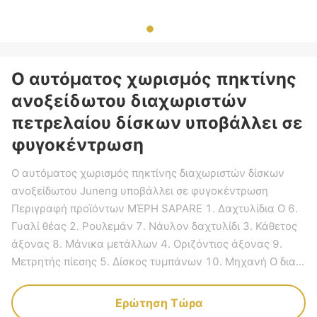
Ο αυτόματος χωρισμός πηκτίνης
ανοξείδωτου διαχωριστών
πετρελαίου δίσκων υποβάλλει σε
φυγοκέντρωση
Ο αυτόματος χωρισμός πηκτίνης διαχωριστών δίσκων
ανοξείδωτου Juneng υποβάλλει σε φυγοκέντρωση
Περιγραφή προϊόντων ΜΈΡΗ SAPARE 1. Δαχτυλίδια Ο 6.
Γυαλί θέας 2. Ρουλεμάν 7. Νάυλον δαχτυλίδι 3. Κάθετος
άξονας 8. Μάνικα μετάλλων 4. Οριζόντιος άξονας 9.
Μετρητής πίεσης 5. Δίσκος τυμπάνων 10. Μηχανή Ο δια...
Ερώτηση Τώρα