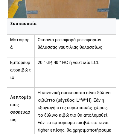
Συσκευασία
Μεταφορ
Ωκεάνια μεταφορά μεταφορών
ά
θάλασσας ναυτιλίας θαλασσίως
Εμπορευμ
20 " GP, 40 " HC ή ναυτιλία LCL
ατοκιβώτ
ιο
Η κανονική συσκευασία είναι ξύλινο
Λεπτομέρ
κιβώτιο (μέγεθος: L*W*H). Εάν η
ειες
εξαγωγή στις ευρωπαϊκές χώρες,
συσκευασ
το ξύλινο κιβώτιο θα απολυμαθεί.
ίας
Εάν το εμπορευματοκιβώτιο είναι
tigher επίσης, θα χρησιμοποιήσουμε