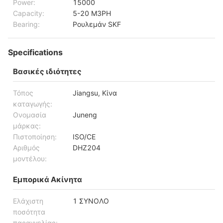
Power:
15000
Capacity:
5-20 M3PH
Bearing:
Ρουλεμάν SKF
Specifications
Βασικές ιδιότητες
Τόπος
Jiangsu, Κίνα
καταγωγής:
Ονομασία
Juneng
μάρκας:
Πιστοποίηση:
ISO/CE
Αριθμός
DHZ204
μοντέλου:
Εμπορικά Ακίνητα
Ελάχιστη
1 ΣΥΝΟΛΟ
ποσότητα
παραγγελίας: