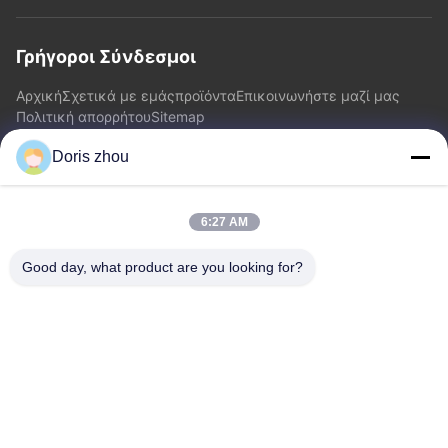
Γρήγοροι Σύνδεσμοι
Αρχική
Σχετικά με εμάς
προϊόντα
Επικοινωνήστε μαζί μας
Πολιτική απορρήτου
Sitemap
Doris zhou
Επικοινωνήστε μαζί μας
6:27 AM
Διεύθυνση: Δρόμος Chaoyang, κωμόπολη Zhotie, πόλη
Jiangsu Province.China Yixing
Good day, what product are you looking for?
Ηλεκτρονικό:
zff@ju-neng.cn
τηλ: 86--13961509768
Ερώτηση Τώρα
Αισθάνεστε ελεύθεροι να μας στείλετε ένα ερώτημα για