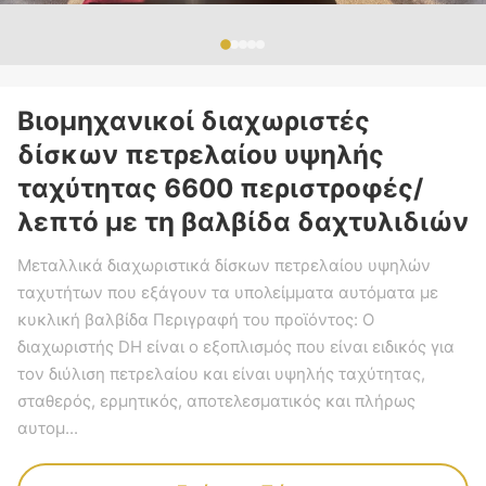
Βιομηχανικοί διαχωριστές
δίσκων πετρελαίου υψηλής
ταχύτητας 6600 περιστροφές/
λεπτό με τη βαλβίδα δαχτυλιδιών
Μεταλλικά διαχωριστικά δίσκων πετρελαίου υψηλών
ταχυτήτων που εξάγουν τα υπολείμματα αυτόματα με
κυκλική βαλβίδα Περιγραφή του προϊόντος: Ο
διαχωριστής DH είναι ο εξοπλισμός που είναι ειδικός για
τον διύλιση πετρελαίου και είναι υψηλής ταχύτητας,
σταθερός, ερμητικός, αποτελεσματικός και πλήρως
αυτομ...