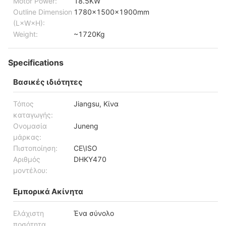
Motor Power:
18.5KW
Outline Dimension
1780x1500x1900mm
(L×W×H):
Weight:
~1720Kg
Specifications
Βασικές ιδιότητες
Τόπος
Jiangsu, Κίνα
καταγωγής:
Ονομασία
Juneng
μάρκας:
Πιστοποίηση:
CE\ISO
Αριθμός
DHKY470
μοντέλου:
Εμπορικά Ακίνητα
Ελάχιστη
Ένα σύνολο
ποσότητα