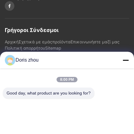
Γρήγοροι Σύνδεσμοι
Αρχική
Σχετικά με εμάς
προϊόντα
Επικοινωνήστε μαζί μας
Πολιτική απορρήτου
Sitemap
Doris zhou
Επικοινωνήστε μαζί μας
8:00 PM
Διεύθυνση: Δρόμος Chaoyang, κωμόπολη Zhotie, πόλη
Jiangsu Province.China Yixing
Good day, what product are you looking for?
Ηλεκτρονικό:
zff@ju-neng.cn
τηλ: 86--13961509768
Ερώτηση Τώρα