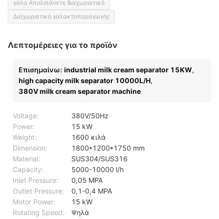
γάλα Απολιπάνετε διαχωριστικό
Διαχωριστικό γαλακτοπαραγωγής
Λεπτομέρειες για το προϊόν
Επισημαίνω:
industrial milk cream separator 15KW
,
high capacity milk separator 10000L/H
,
380V milk cream separator machine
Voltage:
380V/50Hz
Power:
15 kW
Weight:
1600 κιλά
Dimension:
1800*1200*1750 mm
Material:
SUS304/SUS316
Capacity:
5000-10000 l/h
Inlet Pressure:
0,05 MPA
Outlet Pressure:
0,1-0,4 MPA
Motor Power:
15 kW
Rotating Speed:
Ψηλά