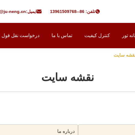
تلفن: 86--13961509768
ایمیل:
f@ju-neng.cn
نه تور
کنترل کیفیت
تماس با ما
درخواست نقل قول
نقشه سایت
درباره ما