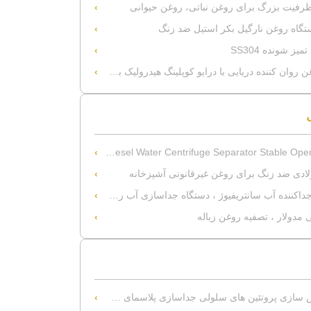
 ظرفیت بزرگ برای روغن نباتی، روغن حیوانی
تگاه روغن نارگیل بکر استیل ضد زنگ
 شونده SS304
درایو کوپلینگ هیدرولیک برای عملیات مداوم 24/7 و کاسه فولاد ضد زنگ دوتایی
JOS Diesel Water Centrifuge Separator Stable Ope
لادی ضد زنگ برای روغن غیرقانونی آشپزخانه
اکننده آب سانتریفیوژ ، دستگاه جداسازی آب روغن دیزل
 مدولار ، تصفیه روغن زباله
 سازی پروتئین های سلولی جداسازی پلاسمای خون