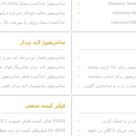
Stainless Ste
سانتریفیوژ جداکننده دیسک 2000L/H 15Kw برای روغن زباله آشپزخانه یا روغن آشپزی غیرقانونی
Industrial 
سانتریفیوژ تخلیه خودکار سرباره درایو کم
Industrial 
جداکننده دیسک روغن با سرعت بالا، پای
سانتریفیوژ لایه بردار
سانتریفیوژ فشار دو مرحله ای سری HR با فیلتر کردن مداوم
سانتریفیوژ لایه بردار فیلترینگ فولاد
تریفیوژ برای جدایی نشاسته
سانتریفیوژ جداکننده فیلتر سانتریفیوژ دو مرحله ای سری 04
سانتریفیوژ سایفونیک لایه بردار افقی سری GKH فول اتوم
فیلتر کیسه صنعتی
SS304 فیلتر کیسه فشار عمودی با کارایی بالا با غلاف فیلتر تقویت شده
DL-4P2S فیلترهای کیسه ای چند منظوره عمودی فولاد ضد زنگ با کیسه فیلتر PP