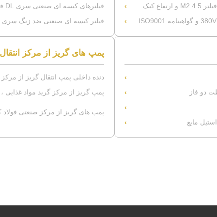
فیلترهای کیسه ای صنعتی سری DL فیلتر کاملا هرمتیک بدون آلودگی
فیلتر کیسه ای صنعتی ضد زنگ سری DL 1200 میکرومولار برای فیلتراسیون دقیق نهایی
پمپ های گریز از مرکز انتقال
دنده داخلی پمپ انتقال گریز از مرکز NCB فولاد کربن دیزل آب
ت دو فاز
پمپ گریز از مرکز گرید مواد غذایی ،
پمپ های گریز از مرکز صنعتی فولاد کر