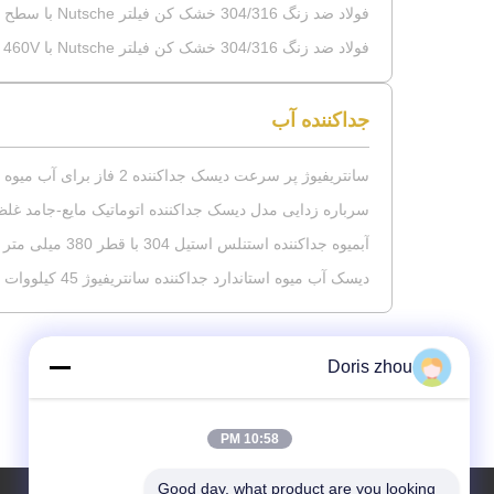
فولاد ضد زنگ 304/316 خشک کن فیلتر Nutsche با سطح فیلتر 4.5 M2 و ارتفاع کیک فیلتر 450Mm
فولاد ضد زنگ 304/316 خشک کن فیلتر Nutsche با 380V 460V و گواهینامه CE ISO9001
جداکننده آب
سانتریفیوژ پر سرعت دیسک جداکننده 2 فاز برای آب میوه
سرباره زدایی مدل دیسک جداکننده اتوماتیک مایع-جامد غلظ
آبمیوه جداکننده استنلس استیل 304 با قطر 380 میلی متر
دیسک آب میوه استاندارد جداکننده سانتریفیوژ 45 کیلووات استیل مایع
Doris zhou
10:58 PM
Good day, what product are you looking 