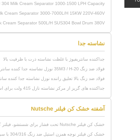
el 304 Milk Cream Separator 1000-1500 LPH Capacity
Milk Cream Separator 3000-7000L/H 15KW 220V-460V
Milk Cream Separator 500L/H SUS304 Bowl Drum 380V
نشاسته جدا
جداکننده سانتریفیوژ با غلظت نشاسته ذرت با ظرفیت بالا
فولاد ضد زنگ 20-35M3 / H نوزل نشاسته جدا کننده سانتریفیوژ برای جدا کردن نشاسته ذرت و گلوتن
فولاد ضد زنگ بالا تعلیق راننده نوزل نشاسته جدا کننده سان
جداکننده های گریز از مرکز نشاسته نازل 415 ولت برای استارت ذرت و جداسازی گلوتن
آشفته خشک کن فیلتر Nutsche
خشک کن فیلتر Nutsche تحت فشار برای شستشو، فیلتر کردن و خشک کردن
خشک کن فیلتر نوچه همزن استیل ضد زنگ 304/316 با سرعت جریان 5 گالن در دقیقه و حداکثر فشار 150 Psi