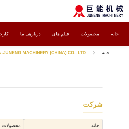
خانه
محصولات
فیلم های
دربارهی ما
کارخا
خانه
JUNENG MACHINERY (CHINA) CO., LTD. نقشه سایت
شرکت
خانه
محصولات