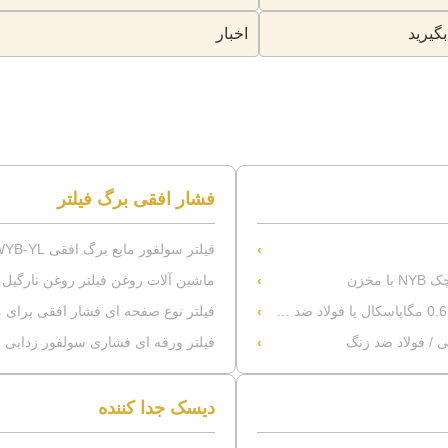
بگیرید
اخبار
فشار افقی برگ فیلتر
فیلتر سولفور مایع برگ افقی WYB-YL کارآمد، تجهیزات جداسازی جامد-مایع صرفه جویی در انرژی
مخزن
ماشین آلات روغن فیلتر روغن نارگیل 
فیلتر نوع صفحه ای فشار افقی برا
ی / فولاد ضد زنگ
فیلتر ورقه ای فشاری سولفور زدایی ا
دیسک جدا کننده