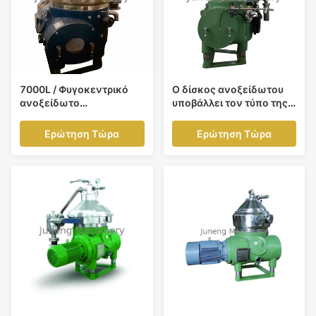
7000L / Φυγοκεντρικό
Ο δίσκος ανοξείδωτου
ανοξείδωτο
υποβάλλει τον τύπο της
διαχωριστών νερού
Βεστφαλίας περιστροφής
πετρελαίου δίσκων Χ για
υψηλής ταχύτητας
Ερώτηση Τώρα
Ερώτηση Τώρα
το ελαιόλαδο
διαχωριστών σε
φυγοκέντρωση