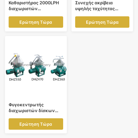
Καθαριστήρας 2000LPH
Συνεχής ακρίβεια
διαχωριστών
υψηλής ταχύτητας
φοινικέλαιου
διαχωριστών
βιομηχανίας στο
ακροφυσίων απαλλαγής
Ερώτηση Τώρα
Ερώτηση Τώρα
χωρισμό των
σειράς DPFX
εγκαταστάσεων
Φυγοκεντρωτής
διαχωριστών δίσκων
αργού πετρελαίου
ανοξείδωτου τριφασικός
Ερώτηση Τώρα
για τη βιομηχανία
τροφίμων