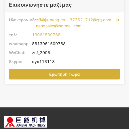
Επικοινωνήστε μαζί μας
Ηλεκτρονικό:
zff@ju-neng.cn 373621712@qq.com ju
nengsales@hotmail.com
τηλ:
13961509768
whatsapp:
8613961509768
WeChat:
zuf_2005
Skype:
dyx116118
Ερώτηση Τώρα