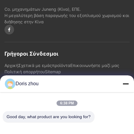
Co. μηχανημάτων Juneng (Κίνα), ΕΠΕ.
Η μεγαλύτερη βάση παραγωγής του εξοπλισμού χωρισμού και
διήθησης στην Κίνα
Γρήγοροι Σύνδεσμοι
Αρχική
Σχετικά με εμάς
προϊόντα
Επικοινωνήστε μαζί μας
Πολιτική απορρήτου
Sitemap
Doris zhou
Επικοινωνήστε μαζί μας
6:38 PM
Διεύθυνση: Δρόμος Chaoyang, κωμόπολη Zhotie, πόλη
Jiangsu Province.China Yixing
Good day, what product are you looking for?
Ηλεκτρονικό:
zff@ju-neng.cn
τηλ: 86--13961509768