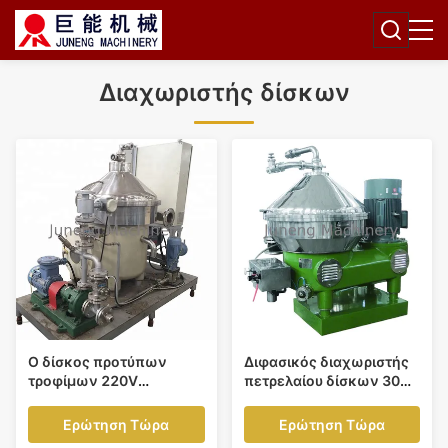
Διαχωριστής δίσκων
Ο δίσκος προτύπων
Διφασικός διαχωριστής
τροφίμων 220V
πετρελαίου δίσκων 30
υποβάλλει τη ζύμη
KW στον εξοπλισμό
μπύρας Juneng
χωρισμού για Viscose
Ερώτηση Τώρα
Ερώτηση Τώρα
ανοξείδωτου