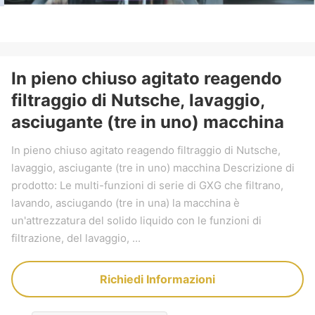
In pieno chiuso agitato reagendo
filtraggio di Nutsche, lavaggio,
asciugante (tre in uno) macchina
In pieno chiuso agitato reagendo filtraggio di Nutsche,
lavaggio, asciugante (tre in uno) macchina Descrizione di
prodotto: Le multi-funzioni di serie di GXG che filtrano,
lavando, asciugando (tre in una) la macchina è
un'attrezzatura del solido liquido con le funzioni di
filtrazione, del lavaggio, ...
Richiedi Informazioni