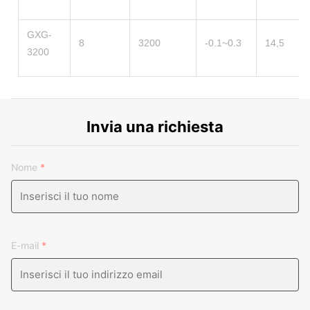
GXG-
8
3200
-0.1~0.3
14,5
3200
Invia una richiesta
Nome
*
E-mail
*