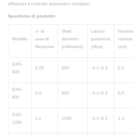
effettuare il controllo automatico completo.
Specifiche di prodotto:
㎡ di
Shell
Lavoro
Nominale
Modello
area di
diametro
pressione
volume
filtrazione
(millimetro)
(Mpa)
(m3)
GXG-
0,28
600
-0.1~0.3
0,2
600
GXG-
0,5
800
-0.1~0.3
0,5
800
GXG-
1,1
1200
-0.1~0.3
1,3
1200