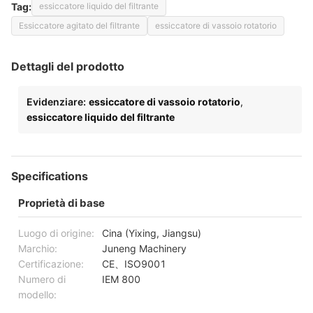
Tag:
essiccatore liquido del filtrante
Essiccatore agitato del filtrante
essiccatore di vassoio rotatorio
Dettagli del prodotto
Evidenziare:
essiccatore di vassoio rotatorio
,
essiccatore liquido del filtrante
Specifications
Proprietà di base
Luogo di origine:
Cina (Yixing, Jiangsu)
Marchio:
Juneng Machinery
Certificazione:
CE、ISO9001
Numero di
IEM 800
modello: