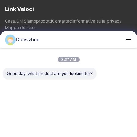
Link Veloci
Casa.
Chi Siamo
prodotti
Contattaci
Informativa sulla privacy
Mappa del sito
Doris zhou
Contattaci
3:27 AM
Indirizzo: Strada di Chaoyang, città di Zhotie, città Jiangsu
Province.China di Yixing
Good day, what product are you looking for?
E-mail:
zff@ju-neng.cn
tel: 86--13961509768
Richiedi Informazioni
Non esitare a inviarci una richiesta per maggiori informazioni.
Richiedi