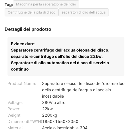
Tag:
Macchina per la separazione dell'olio
Centrifughe della pila di disco
separatori di olio dell'acqua
Dettagli del prodotto
Evidenziare:
Separatore centrifugo dell'acqua oleosa del disco
,
separatore centrifugo dell'olio del disco 22kw
,
Separatore di olio automatico del disco di servizio
continuo
Product Name:
Separatore oleoso del disco dell'olio residuo
della centrifuga dell'acqua di acciaio
inossidabile
Voltage:
380V o altro
Power:
22kw
Weight:
2200kg
Dimension(L*W*H):
1850x1550x2050
Material:
Acciaio inossidabile 304