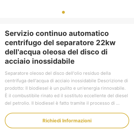
Servizio continuo automatico
centrifugo del separatore 22kw
dell'acqua oleosa del disco di
acciaio inossidabile
Separatore oleoso del disco dell'olio residuo della
centrifuga dell'acqua di acciaio inossidabile Descrizione di
prodotto: Il biodiesel è un pulito e un'energia rinnovabile.
È il combustibile rinato ed il sostituto eccellente del diesel
del petrolio. Il biodiesel è fatto tramite il processo di ...
Richiedi Informazioni