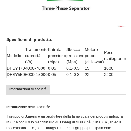
Specifiche di prodotto:
Trattamento
Entrata
Sbocco
Motore
Peso
Modello
capacità
pressione
pressione
potere
(chilogrammi)
(l/h)
(Mpa)
(Mpa)
(chilowatt)
DHSY470
4000-7000
0,05
0.1-0.3
15
1880
DHSY550
6000-15000
0,05
0.1-0.3
22
2200
Informazioni di società
Introduzione della società:
Il gruppo di Juneng è un produttore della larga scala dei prodotti industriali
in Cina con il suo macchinario di Juneng di filiali cioè (Cina) Co., srl ed il
macchinario il Co., srl di Jiangsu Juneng. Il gruppo principalmente