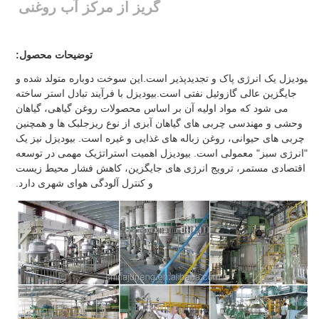
گریز از مرکز آب روغنی
توضیحات محصول:
بیودیزل یک انرژی پاک و تجدیدپذیر است.این سوخت دوباره متولد شده و
جایگزین عالی گازوئیل نفتی است.بیودیزل با فرآیند تبادل استر ساخته
می شود که مواد اولیه آن بر اساس محصولات روغن گیاهی، گیاهان
وحشی و مهندسی چربی های گیاهان آبزی از نوع ریزجلبک ها و همچنین
چربی های حیوانی، روغن زباله های غذایی و غیره است. بیودیزل نیز یک
"انرژی سبز" معمولی است. بیودیزل اهمیت استراتژیک مهمی در توسعه
اقتصادی مستمر، ترویج انرژی های جایگزین، کاهش فشار محیط زیست
و کنترل آلودگی هوای شهری دارد.