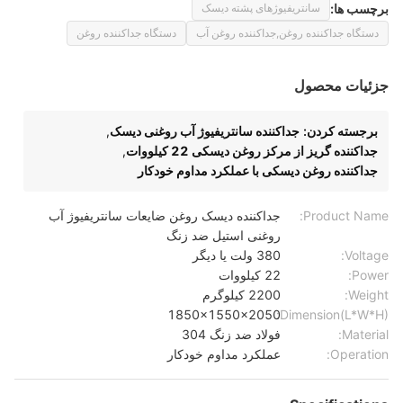
برچسب ها:
سانتریفیوژهای پشته دیسک
دستگاه جداکننده روغن,جداکننده روغن آب
دستگاه جداکننده روغن
جزئیات محصول
برجسته کردن:
جداکننده سانتریفیوژ آب روغنی دیسک
,
جداکننده گریز از مرکز روغن دیسکی 22 کیلووات
,
جداکننده روغن دیسکی با عملکرد مداوم خودکار
Product Name:
جداکننده دیسک روغن ضایعات سانتریفیوژ آب
روغنی استیل ضد زنگ
Voltage:
380 ولت یا دیگر
Power:
22 کیلووات
Weight:
2200 کیلوگرم
1850x1550x2050
Dimension(L*W*H):
Material:
فولاد ضد زنگ 304
Operation:
عملکرد مداوم خودکار