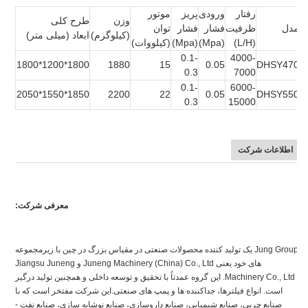
رفتار
ورودی
پریز
موتور
وزن
طرح کلی
مدل
ظرفیت
فشار
فشار
توان
(کیلوگرم)
ابعاد (میلی متر)
(L/H)
(Mpa)
(Mpa)
(کیلووات)
0.1-
4000-
1800*1200*1800
1880
15
0.05
DHSY470
0.3
7000
0.1-
6000-
1850*1550*2050
2200
22
0.05
DHSY550
0.3
15000
اطلاعات شرکت
معرفی شرکت:
Jung Group یک تولید کننده محصولات صنعتی در مقیاس بزرگ در چین با زیرمجموعه
های خود یعنی Juneng Machinery (China) Co., Ltd و Jiangsu Juneng
Machinery Co., Ltd. این گروه عمدتاً با تحقیق و توسعه داخلی و همچنین تولید درگیر
است. انواع فیلترها، جداکننده ها و پمپ های صنعتی.این شرکت مفتخر است که با
صنایع چربی، صنایع شیمیایی، صنایع داروسازی، صنایع نوشابه سازی، صنایع نفت -