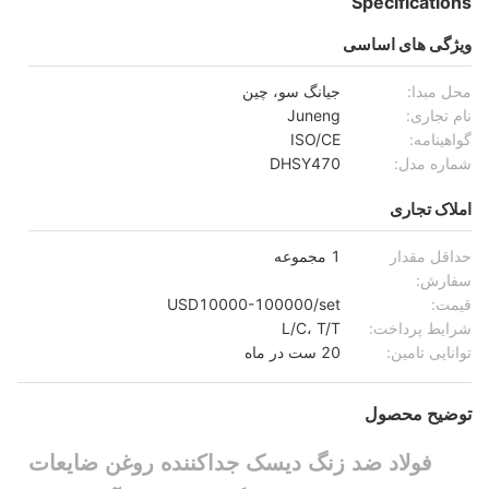
Specifications
ویژگی های اساسی
محل مبدا:
جیانگ سو، چین
نام تجاری:
Juneng
گواهینامه:
ISO/CE
شماره مدل:
DHSY470
املاک تجاری
حداقل مقدار
1 مجموعه
سفارش:
قیمت:
USD10000-100000/set
شرایط پرداخت:
L/C، T/T
توانایی تامین:
20 ست در ماه
توضیح محصول
فولاد ضد زنگ
دیسک جداکننده روغن ضایعات