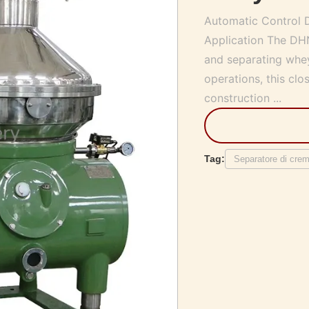
Automatic Control D
Application The DHN
and separating whey
operations, this clo
construction ...
Tag:
Separatore di crema