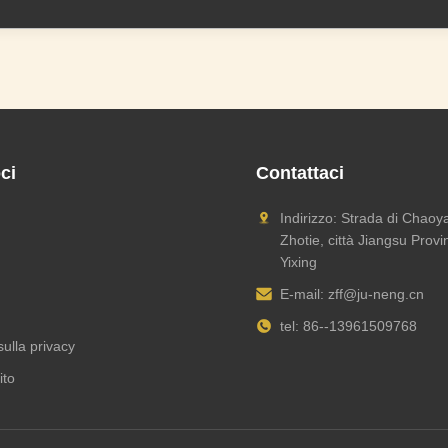
ci
Contattaci
Indirizzo: Strada di Chaoya
Zhotie, città Jiangsu Provi
Yixing
E-mail:
zff@ju-neng.cn
tel: 86--13961509768
sulla privacy
ito