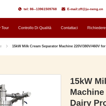
tel: 86--13961509768
E-mail:
zff@ju-neng.cn
y Tour
Controllo Di Qualità
Contattaci
Richiedere
te
15kW Milk Cream Separator Machine 220V/380V/460V for
15kW Mil
Machine 
Dairy Pr