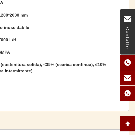
0W
1200*2030 mm
o inossidabile
Contatto
7000 L/H.
,4MPA
(sostenitura solida), <35% (scarica continua), ≤10%
ca intermittente)
o