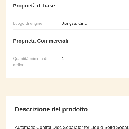
Proprietà di base
Luogo di origine:
Jiangsu, Cina
Proprietà Commerciali
Quantità minima di
1
ordine:
Descrizione del prodotto
Automatic Control Disc Separator for Liquid Solid Separ