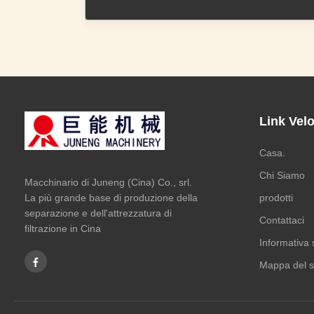
Link Velo
Casa.
Chi Siamo
Macchinario di Juneng (Cina) Co., srl.
La più grande base di produzione della
prodotti
separazione e dell'attrezzatura di
Contattaci
filtrazione in Cina
Informativa 
Mappa del s