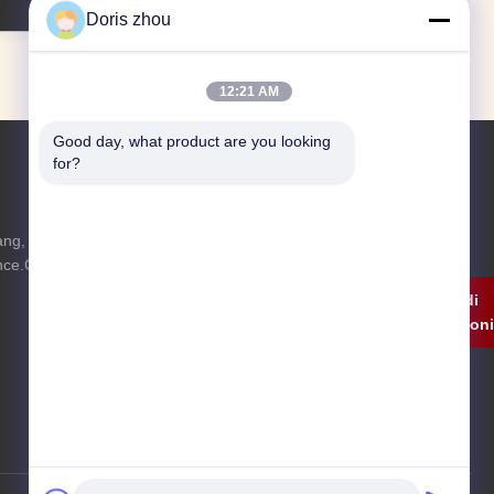
Doris zhou
12:21 AM
Good day, what product are you looking 
for?
Richiedi Informazioni
ng, città di
Non esitare a inviarci una richiesta per
nce.China di
maggiori informazioni.
Richiedi
Informazion