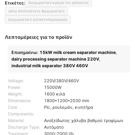
Ετικέτες:
Διαχωριστικό κρέμα του γάλακτος
γάλα Απολιπάνετε διαχωριστικό
Διαχωριστικό γαλακτοπαραγωγής
Λεπτομέρειες για το προϊόν
Επισημαίνω:
15kW milk cream separator machine
,
dairy processing separator machine 220V
,
industrial milk separator 380V 460V
Voltage:
220V/380V/460V
Power:
15000W
Weight:
1600 κιλά
Dimensions:
1800*1200*2030 mm
Core
Plc, ρουλεμάν, κινητήρα
Components:
Material:
Ανοξείδωτος χάλυβα βαθμού τροφίμων
Discharge Type:
Αυτόματο
Treatment
3000-7000 l/h