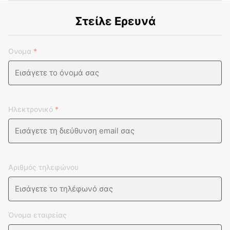
Στείλε Ερευνά
Ονομα
*
Ηλεκτρονικό
*
Αριθμός τηλεφώνου
Όνομα εταιρείας