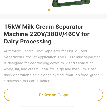
15kW Milk Cream Separator
Machine 220V/380V/460V for
Dairy Processing
Automatic Control Disc Separator for Liquid Solid
Separation Product Application The DHNZ milk separator
is designed for degreasing cow's milk and separating
whey, fat, and cream. Ideal for large and medium-sized
dairy operations, this closed system features food-grade
stainless steel construction ...
Ερώτηση Τώρα