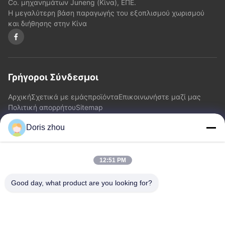
Co. μηχανημάτων Juneng (Κίνα), ΕΠΕ.
Η μεγαλύτερη βάση παραγωγής του εξοπλισμού χωρισμού
και διήθησης στην Κίνα
Γρήγοροι Σύνδεσμοι
Αρχική
Σχετικά με εμάς
προϊόντα
Επικοινωνήστε μαζί μας
Πολιτική απορρήτου
Sitemap
Doris zhou
Επικοινωνήστε μαζί μας
12:51 PM
Διεύθυνση: Δρόμος Chaoyang, κωμόπολη Zhotie, πόλη
Jiangsu Province.China Yixing
Good day, what product are you looking for?
Ηλεκτρονικό:
zff@ju-neng.cn
τηλ: 86--13961509768