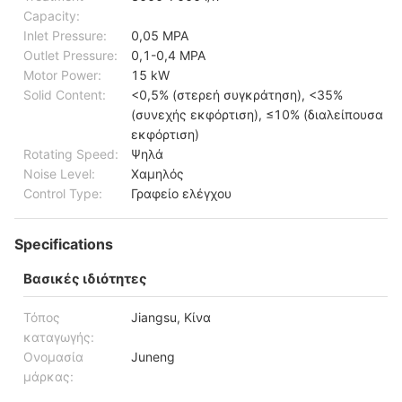
Capacity:
Inlet Pressure:
0,05 MPA
Outlet Pressure:
0,1-0,4 MPA
Motor Power:
15 kW
Solid Content:
<0,5% (στερεή συγκράτηση), <35%
(συνεχής εκφόρτιση), ≤10% (διαλείπουσα
εκφόρτιση)
Rotating Speed:
Ψηλά
Noise Level:
Χαμηλός
Control Type:
Γραφείο ελέγχου
Specifications
Βασικές ιδιότητες
Τόπος
Jiangsu, Κίνα
καταγωγής:
Ονομασία
Juneng
μάρκας: