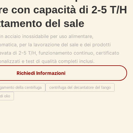
re con capacità di 2-5 T/H
attamento del sale
in acciaio inossidabile per uso alimentare,
atica, per la lavorazione del sale e dei prodotti
evata di 2-5 T/H, funzionamento continuo, certificato
alizzati e test di qualità completi inclusi.
Richiedi Informazioni
gamento della centrifuga
centrifuga del decantatore del fango
di olio