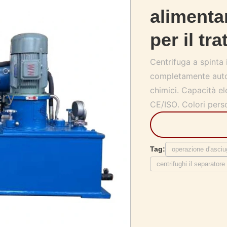
alimenta
per il tr
Centrifuga a spinta 
completamente autom
chimici. Capacità el
CE/ISO. Colori person
Tag:
operazione d'asciu
centrifughi il separatore 