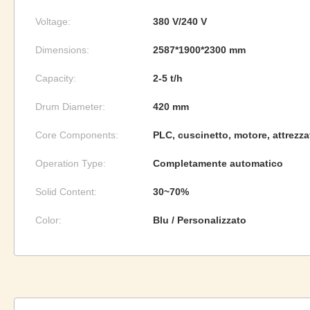
Voltage:
380 V/240 V
Dimensions:
2587*1900*2300 mm
Capacity:
2-5 t/h
Drum Diameter:
420 mm
Core Components:
PLC, cuscinetto, motore, attrezza
Operation Type:
Completamente automatico
Solid Content:
30~70%
Color:
Blu / Personalizzato