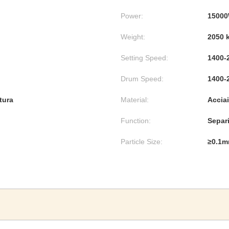
Power:
1500
Weight:
2050 
Setting Speed:
1400-2
Drum Speed:
1400-2
tura
Material:
Acciai
Function:
Separ
Particle Size:
≥0.1