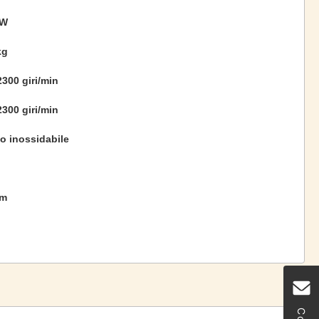
0W
kg
300 giri/min
300 giri/min
o inossidabile
i
mm