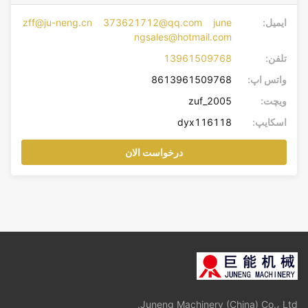
ایمیل:
zff@ju-neng.cn 373621712@qq.com june
ngsales@hotmail.com
تلفن:
13961509768
واتس اپ:
8613961509768
ویچت:
zuf_2005
اسکایپ:
dyx116118
درخواست الان
Juneng Machinery (China) Co.، Ltd.