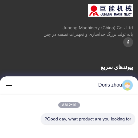
Juneng Machinery (China) Co.، Ltd.
پایه تولید بزرگ جداسازی و تجهیزات تصفیه در چین
پیوندهای سریع
خانه
درباره ما
محصولات
با ما تماس بگیرید
حریم خصوصی
نقشه سایت
Doris zhou
با ما تماس بگیرید
2:10 AM
آدرس: چائویانگ جاده، Zhotie شهر، Yixing شهر جیانگ سو
Good day, what product are you looking for?
Province.China
ایمیل:
zff@ju-neng.cn