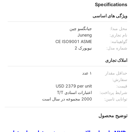
Specifications
ویژگی های اساسی
محل مبدا:
جیانگسو چین
نام تجاری:
Juneng
گواهینامه:
CE ISO9001 ASME
شماره مدل:
نیویورک 2
املاک تجاری
حداقل مقدار
۱ عدد
سفارش:
قیمت:
USD 2379 per unit
شرایط پرداخت:
اعتبارات اسنادی T/T
توانایی تامین:
2000 مجموعه در سال است
توضیح محصول