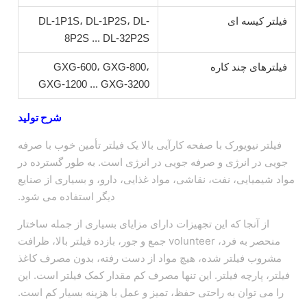
فیلتر کیسه ای
DL-1P1S، DL-1P2S، DL-
8P2S ... DL-32P2S
فیلترهای چند کاره
GXG-600، GXG-800،
GXG-1200 ... GXG-3200
شرح تولید
فیلتر نیویورک با صفحه کارآیی بالا یک فیلتر تأمین خوب با صرفه
جویی در انرژی و صرفه جویی در انرژی است. به طور گسترده در
مواد شیمیایی، نفت، نقاشی، مواد غذایی، دارو، و بسیاری از صنایع
دیگر استفاده می شود.
از آنجا که این تجهیزات دارای مزایای بسیاری از جمله ساختار
منحصر به فرد، volunteer جمع و جور، بازده فیلتر بالا، ظرافت
مشروب فیلتر شده، هیچ مواد از دست رفته، بدون مصرف کاغذ
فیلتر، پارچه فیلتر. این تنها مصرف کم مقدار کمک فیلتر است. این
را می توان به راحتی حفظ، تمیز و عمل با هزینه بسیار کم است.