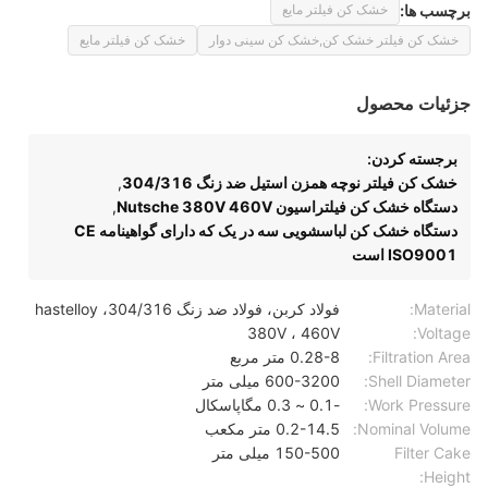
برچسب ها:
خشک کن فیلتر مایع
خشک کن فیلتر خشک کن,خشک کن سینی دوار
خشک کن فیلتر مایع
جزئیات محصول
برجسته کردن:
خشک کن فیلتر نوچه همزن استیل ضد زنگ 304/316
,
دستگاه خشک کن فیلتراسیون Nutsche 380V 460V
,
دستگاه خشک کن لباسشویی سه در یک که دارای گواهینامه CE
ISO9001 است
Material:
فولاد کربن، فولاد ضد زنگ 304/316، hastelloy
380V ، 460V
Voltage:
Filtration Area:
0.28-8 متر مربع
Shell Diameter:
600-3200 میلی متر
Work Pressure:
-0.1 ~ 0.3 مگاپاسکال
Nominal Volume:
0.2-14.5 متر مکعب
Filter Cake
150-500 میلی متر
Height: