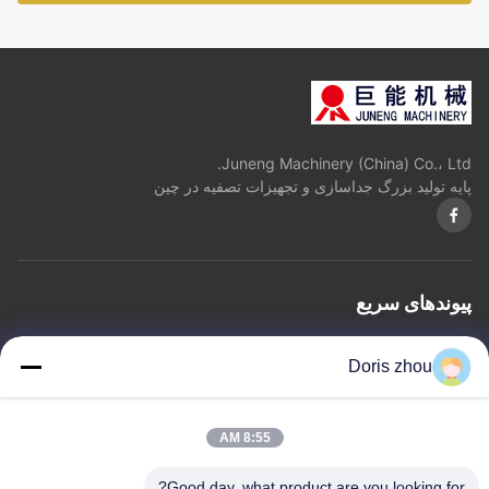
Juneng Machinery (China) Co.، Ltd.
پایه تولید بزرگ جداسازی و تجهیزات تصفیه در چین
پیوندهای سریع
خانه
درباره ما
محصولات
با ما تماس بگیرید
حریم خصوصی
نقشه سایت
Doris zhou
با ما تماس بگیرید
8:55 AM
آدرس: چائویانگ جاده، Zhotie شهر، Yixing شهر جیانگ سو
Good day, what product are you looking for?