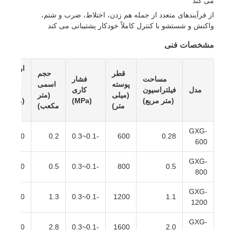
می کند
از فرآیندهای متعدد از جمله هم زدن، اختلاط، ضرب و شتم،
واکنش و شستشو با کنترل کاملاً خودکار پشتیبانی می کند
مشخصات فنی
ارتفاع
قطر
حجم
مساحت
فشار
کیک
پوسته
اسمی
مدل
فیلتراسیون
کاری
فیلتر
(میلی
(متر
(متر مربع)
(MPa)
(میلی
متر)
مکعب)
متر)
GXG-
150
0.2
-0.1~0.3
600
0.28
600
GXG-
180
0.5
-0.1~0.3
800
0.5
800
GXG-
250
1.3
-0.1~0.3
1200
1.1
1200
GXG-
350
2.8
-0.1~0.3
1600
2.0