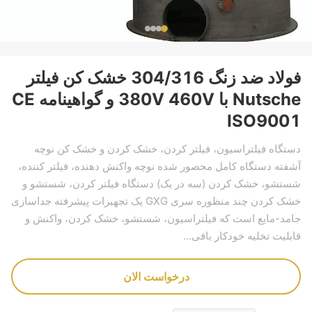
فولاد ضد زنگ 304/316 خشک کن فیلتر
Nutsche با 380V 460V و گواهینامه CE
ISO9001
دستگاه فیلتراسیون، فیلتر کردن، خشک کردن و خشک کن نوچه
آشفته دستگاه کامل محصور شده نوچه واکنش دهنده، فیلتر کننده،
شستشو، خشک کردن (سه در یک) دستگاه فیلتر کردن، شستشو و
خشک کردن چند منظوره سری GXG یک تجهیزات پیشرفته جداسازی
جامد-مایع است که فیلتراسیون، شستشو، خشک کردن، واکنش و
قابلیت تخلیه خودکار باقی...
درخواست الان