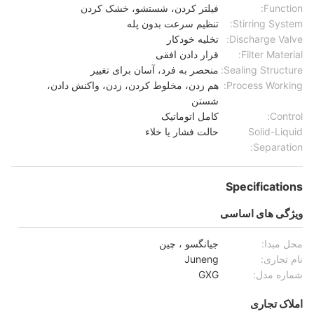
Function:
فیلتر کردن، شستشو، خشک کردن
Stirring System:
تنظیم سرعت بدون پله
Discharge Valve:
تخلیه خودکار
Filter Material:
قرار دادن افقی
Sealing Structure:
منحصر به فرد، آسان برای تغییر
Process Working:
هم زدن، مخلوط کردن، زدن، واکنش دادن،
شستن
Control:
کامل اتوماتیک
Solid-Liquid
حالت فشار یا خلاء
Separation:
Specifications
ویژگی های اساسی
محل مبدا:
جیانگسو ، چین
نام تجاری:
Juneng
شماره مدل:
GXG
املاک تجاری