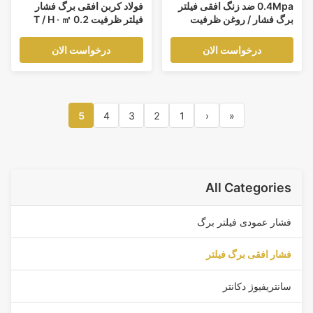
0.4Mpa ضد زنگ افقی فیلتر
فولاد کربن افقی برگ فشار
برگ فشار / روغن ظرفیت
فیلتر ظرفیت 0.2 T / H · ㎡
پالایش 0.2 T / H · ㎡
گوگرد مورد استفاده، پلاستیک و
غیره
درخواست الان
درخواست الان
5
4
3
2
1
‹
«
All Categories
فشار عمودی فیلتر برگ
فشار افقی برگ فیلتر
سانتریفیوژ دکانتر