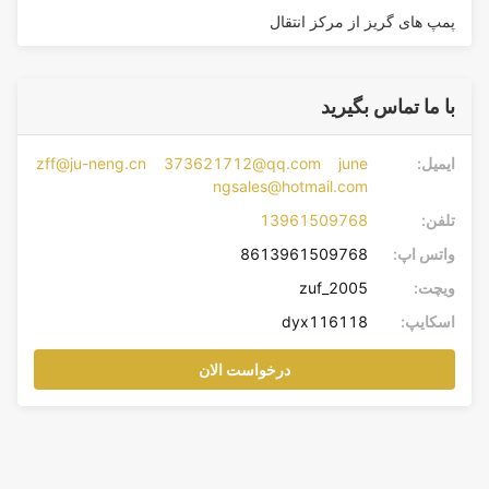
پمپ های گریز از مرکز انتقال
با ما تماس بگیرید
ایمیل:
zff@ju-neng.cn 373621712@qq.com june
ngsales@hotmail.com
تلفن:
13961509768
واتس اپ:
8613961509768
ویچت:
zuf_2005
اسکایپ:
dyx116118
درخواست الان