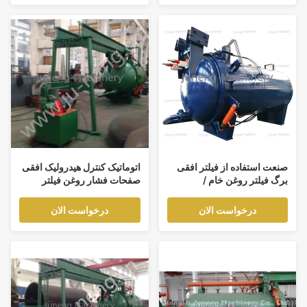
صنعت استفاده از فیلتر افقی
اتوماتیک کنترل هیدرولیک افقی
برگ فیلتر روغن خام /
صفحات فشار روغن فیلتر
روانکاری روغن فیلتر مطبوعات
آفتابگردان Dewaxing
درخواست الان
درخواست الان