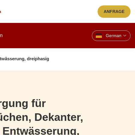
n
ANFRAGE
en
German
ntwässerung, dreiphasig
rgung für
chen, Dekanter,
e Entwässerung,