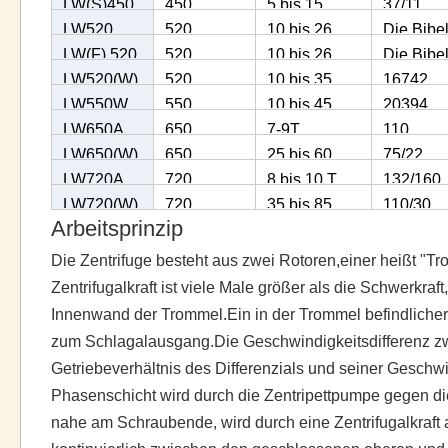
LW(S)450
450
5 bis 15
37/11
((W)
LW520
520
10 bis 26
Die Bibel
LW(F) 520
520
10 bis 26
Die Bibel
15.
LW520(W)
520
10 bis 35
16742
15.
LW550W
550
10 bis 45
20394
LW650A
650
7-9T
110
LW650(W)
650
25 bis 60
75/22
LW720A
720
8 bis 10 T
132/160
LW720(W)
720
35 bis 85
110/30
Arbeitsprinzip
Die Zentrifuge besteht aus zwei Rotoren,einer heißt "Tr
Zentrifugalkraft ist viele Male größer als die Schwerkra
Innenwand der Trommel.Ein in der Trommel befindlicher 
zum Schlagalausgang.Die Geschwindigkeitsdifferenz z
Getriebeverhältnis des Differenzials und seiner Geschwi
Phasenschicht wird durch die Zentripettpumpe gegen 
nahe am Schraubende, wird durch eine Zentrifugalkraf