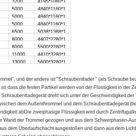
3200
4195*1080*1
360
,
5000
4840*1160*1
360
,
5000
4840*1160*1
465
5000
4840*1160*1
465
6500
5038*1388*1
465
8000
4407*2280*1
578
8000
5500*2280*1
340
11000
4410*3280*1
340
13000
5600*3280*1
450
4
ommel", und der andere ist "Schraubentlader " (als Schraube bez
ft, so dass die festen Partikel werden von der Flüssigkeit in de
Schraubentladegerät dreht sich unter der Geschwindigkeit der 
wischen dem Außenthrommel und dem Schraubentladegerät (bee
ndigkeit abDie zweiphasige Flüssigkeit wird durch Zentrifugalkr
die Wand der Trommel gezogen und aus dem Schwerphasen-Ausg
t aus dem Überlaufschacht ausgestoßen und dann aus dem Lich