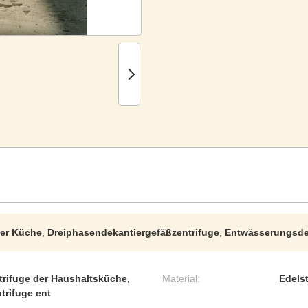
der Küche
,
Dreiphasendekantiergefäßzentrifuge
,
Entwässerungsdek
rifuge der Haushaltsküche,
Material:
Edels
trifuge ent