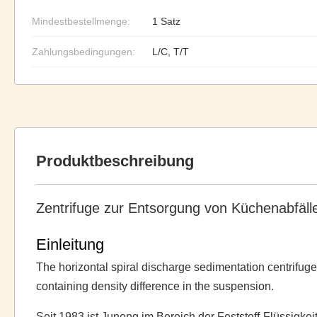
Mindestbestellmenge:
1 Satz
Zahlungsbedingungen:
L/C, T/T
Produktbeschreibung
Zentrifuge zur Entsorgung von Küchenabfäll
Einleitung
The horizontal spiral discharge sedimentation centrifuge
containing density difference in the suspension.
Seit 1983 ist Juneng im Bereich der Feststoff-Flüssigkei