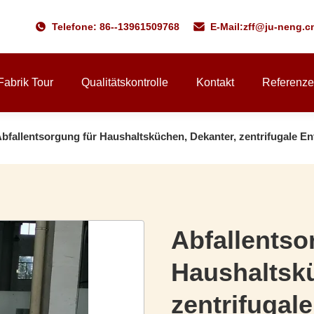
Telefone: 86--13961509768
E-Mail:
zff@ju-neng.c
Fabrik Tour
Qualitätskontrolle
Kontakt
Referenz
bfallentsorgung für Haushaltsküchen, Dekanter, zentrifugale E
Abfallentso
Haushaltskü
zentrifugal