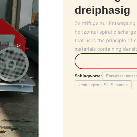
dreiphasig
Zentrifuge zur Entsorgung 
horizontal spiral discharg
that uses the principle of 
materials containing densit
Schlagworte:
Entwässerungszen
zentrifugieren Sie Separator