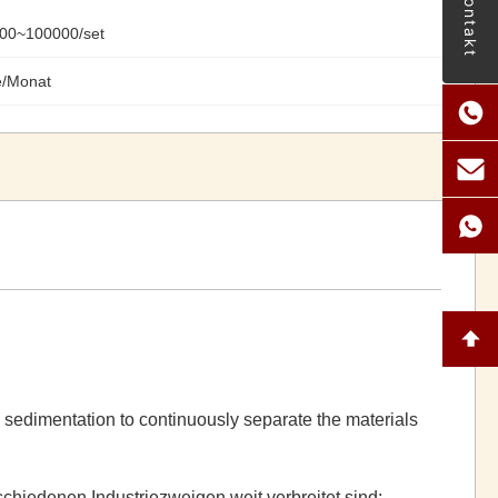
Kontakt
00~100000/set
e/Monat
l sedimentation to continuously separate the materials
rschiedenen Industriezweigen weit verbreitet sind: