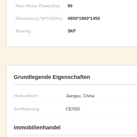
Main Motor Power(Kw):
90
Dimension(L*W*H)(Mm):
4950*1900*1450
Bearing:
SKF
Grundlegende Eigenschaften
Herkunftsort:
Jiangsu, China
Zertifizierung:
CE/ISO
Immobilienhandel