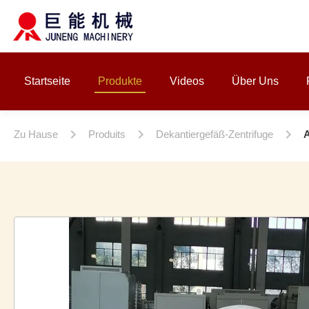
Startseite
Produkte
Videos
Über Uns
Zu Hause
Produits
Dekantiergefäß-Zentrifuge
A