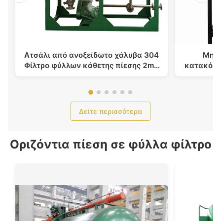
Ατσάλι από ανοξείδωτο χάλυβα 304
Μηχα
Φίλτρο φύλλων κάθετης πίεσης 2m2
κατακόρυ
Περιοχή φιλτραρίσματος
διήθη
Δείτε περισσότερα
Οριζόντια πίεση σε φύλλα φίλτρο