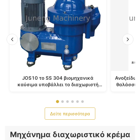
JOS10 το SS 304 βιομηχανικά
Ανοξείδωτ
καύσιμα υποβάλλει το διαχωριστή
θαλάσσια 
νερού πετρελαίου για το στερεό υγρό
φυγοκέντ
χωρισμό σε φυγοκέντρωση
Δείτε περισσότερα
Μηχάνημα διαχωριστικό κρέμα