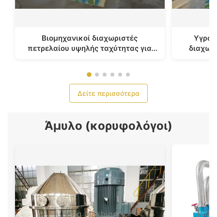
Βιομηχανικοί διαχωριστές
Υγρό 
πετρελαίου υψηλής ταχύτητας για
διαχωρι
την επεξεργασία πετρελαίου/
διαχωρισ
καυσίμων καρύδων της Virgin
Δείτε περισσότερα
Άμυλο (κορυφολόγοι)