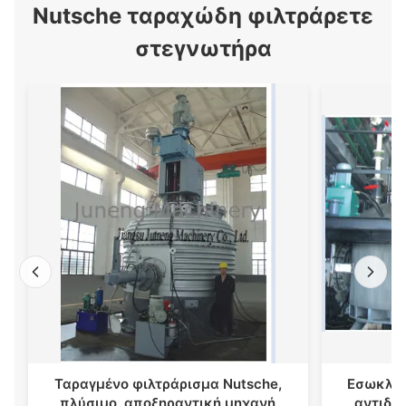
Nutsche ταραχώδη φιλτράρετε
στεγνωτήρα
Ταραγμένο φιλτράρισμα Nutsche,
Εσωκλει
πλύσιμο, αποξηραντική μηχανή
αντιδρό