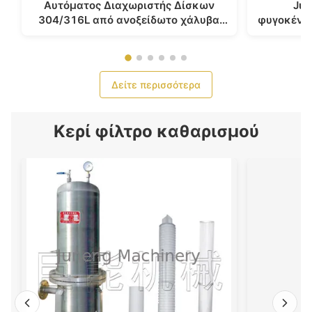
Αυτόματος Διαχωριστής Δίσκων
Jun
304/316L από ανοξείδωτο χάλυβα
φυγοκέντρ
για γάλα και κρέμα με έλεγχο PLC και
100-150 T
χωρητικότητα 500-1000LPH
Δείτε περισσότερα
Κερί φίλτρο καθαρισμού