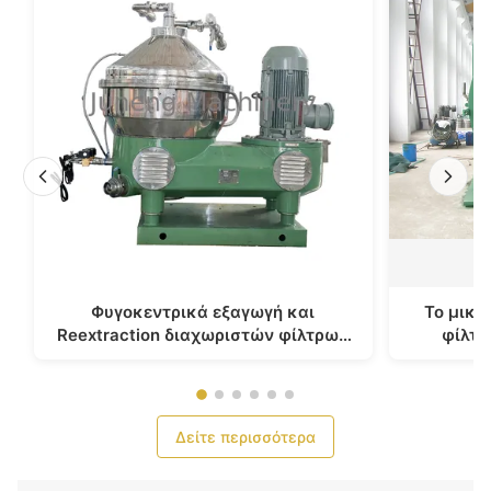
Φυγοκεντρικά εξαγωγή και
Το μικρ
Reextraction διαχωριστών φίλτρων
φίλτρ
δίσκων πίεσης ≦ 0.4Mpa εξόδου
φυγο
Δείτε περισσότερα