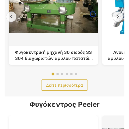
Φυγοκεντρική μηχανή 30 σωρός SS
Ανοξεί
304 διαχωριστών αμύλου πατατών
αμύλου σ
δίσκων ακροφυσίων
χρώμα 
Δείτε περισσότερα
Φυγόκεντρος Peeler