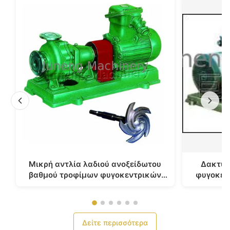
Μικρή αντλία λαδιού ανοξείδωτου
Δακτυλι
βαθμού τροφίμων φυγοκεντρικών
φυγοκεν
αντλιών σειράς IHK
εργαλείων
Δείτε περισσότερα