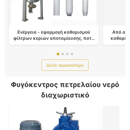
Ενέργεια - εφαρμογή καθαρισμού
Από ανο
φίλτρων κεριών αποταμίευσης, ποτό
καθαρισμ
και φίλτρο τροφίμων
Applic
Δείτε περισσότερα
Φυγόκεντρος πετρελαίου νερό
διαχωριστικό