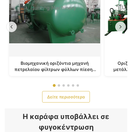
Βιομηχανική οριζόντια μηχανή
Οριζόν
πετρελαίου φίλτρων φύλλων πίεσης
μετάλλω
για το πετρέλαιο diesel
κεριού θ
Δείτε περισσότερα
Η καράφα υποβάλλει σε
φυγοκέντρωση