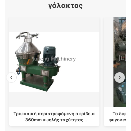
γάλακτος
Τριφασική περιστρεφόμενη ακρίβεια
Το διφασ
360mm υψηλής ταχύτητας
φυγοκεντ
διαχωριστών δίσκων χωρισμού
που αυτ