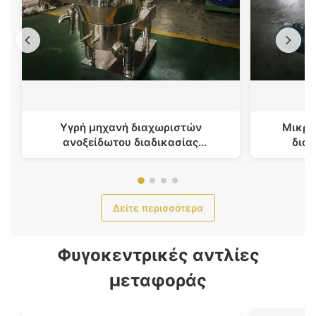
Υγρή μηχανή διαχωριστών
Μικρό
ανοξείδωτου διαδικασίας
διαδ
διευκρίνισης για το φυτικό χυμό
ικανότη
Δείτε περισσότερα
Φυγοκεντρικές αντλίες
μεταφοράς