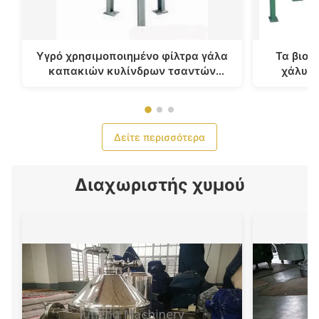
Υγρό χρησιμοποιημένο φίλτρα γάλα
Τα βιομ
καπακιών κυλίνδρων τσαντών
χάλυβα
εξοικονόμησης ενέργειας
χρησιμοπ
βιομηχανικό, μεταλλικό νερό
Δείτε περισσότερα
Διαχωριστής χυμού