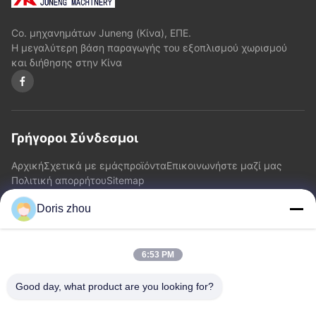
Co. μηχανημάτων Juneng (Κίνα), ΕΠΕ.
Η μεγαλύτερη βάση παραγωγής του εξοπλισμού χωρισμού
και διήθησης στην Κίνα
Γρήγοροι Σύνδεσμοι
Αρχική
Σχετικά με εμάς
προϊόντα
Επικοινωνήστε μαζί μας
Πολιτική απορρήτου
Sitemap
Doris zhou
Επικοινωνήστε μαζί μας
6:53 PM
Διεύθυνση: Δρόμος Chaoyang, κωμόπολη Zhotie, πόλη
Jiangsu Province.China Yixing
Good day, what product are you looking for?
Ηλεκτρονικό:
zff@ju-neng.cn