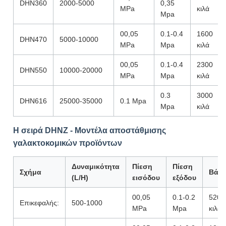
DHN360
2000-5000
0,35
MPa
κιλά
Mpa
00,05
0.1-0.4
1600
DHN470
5000-10000
MPa
Mpa
κιλά
00,05
0.1-0.4
2300
DHN550
10000-20000
MPa
Mpa
κιλά
0.3
3000
DHN616
25000-35000
0.1 Mpa
Mpa
κιλά
Η σειρά DHNZ - Μοντέλα αποστάθμισης
γαλακτοκομικών προϊόντων
Δυναμικότητα
Πίεση
Πίεση
Σχήμα
Βάρ
(L/H)
εισόδου
εξόδου
00,05
0.1-0.2
520
Επικεφαλής:
500-1000
MPa
Mpa
κιλά