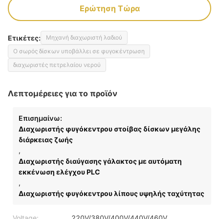
Ερώτηση Τώρα
Ετικέτες:
Μηχανή διαχωριστή λαδιού
Ο σωρός δίσκων υποβάλλει σε φυγοκέντρωση
διαχωριστές πετρελαίου νερού
Λεπτομέρειες για το προϊόν
Επισημαίνω:
Διαχωριστής φυγόκεντρου στοίβας δίσκων μεγάλης
διάρκειας ζωής
,
Διαχωριστής διαύγασης γάλακτος με αυτόματη
εκκένωση ελέγχου PLC
,
Διαχωριστής φυγόκεντρου λίπους υψηλής ταχύτητας
Voltage:
220V/380V/400V/440V/460V