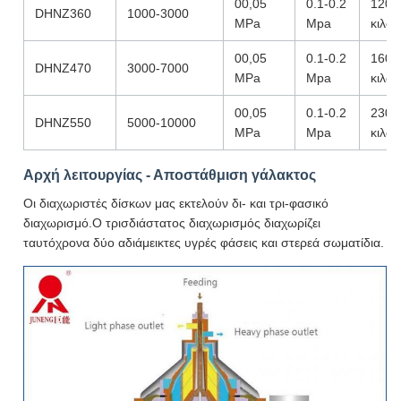
00,05
0.1-0.2
1200
DHNZ360
1000-3000
MPa
Mpa
κιλά
00,05
0.1-0.2
1600
DHNZ470
3000-7000
MPa
Mpa
κιλά
00,05
0.1-0.2
2300
DHNZ550
5000-10000
MPa
Mpa
κιλά
Αρχή λειτουργίας - Αποστάθμιση γάλακτος
Οι διαχωριστές δίσκων μας εκτελούν δι- και τρι-φασικό
διαχωρισμό.Ο τρισδιάστατος διαχωρισμός διαχωρίζει
ταυτόχρονα δύο αδιάμεικτες υγρές φάσεις και στερεά σωματίδια.