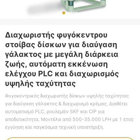
Διαχωριστής φυγόκεντρου
στοίβας δίσκων για διαύγαση
γάλακτος με μεγάλη διάρκεια
ζωής, αυτόματη εκκένωση
ελέγχου PLC και διαχωρισμός
υψηλής ταχύτητας
Φυγοκεντρικός διαχωριστής δίσκων υψηλής ταχύτητας
για διαύγαση γάλακτος & διαχωρισμό κρέμας. Διαθέτει
αυτοματισμό PLC, ρουλεμάν SKF και CIP για
αποδοτικότητα. Μοντέλα από 500-35.000 LPH με 1 έτος
εγγύηση και παγκόσμια τεχνική υποστήριξη.