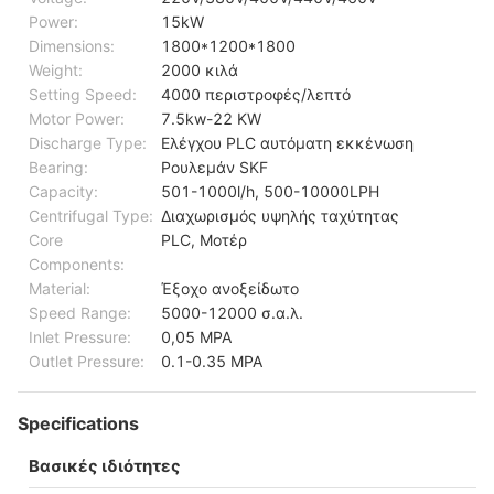
Power:
15kW
Dimensions:
1800*1200*1800
Weight:
2000 κιλά
Setting Speed:
4000 περιστροφές/λεπτό
Motor Power:
7.5kw-22 KW
Discharge Type:
Ελέγχου PLC αυτόματη εκκένωση
Bearing:
Ρουλεμάν SKF
Capacity:
501-1000l/h, 500-10000LPH
Centrifugal Type:
Διαχωρισμός υψηλής ταχύτητας
Core
PLC, Μοτέρ
Components:
Material:
Έξοχο ανοξείδωτο
Speed Range:
5000-12000 σ.α.λ.
Inlet Pressure:
0,05 MPA
Outlet Pressure:
0.1-0.35 MPA
Specifications
Βασικές ιδιότητες