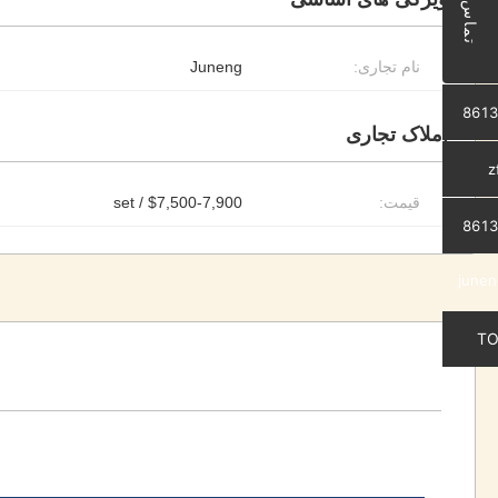
تماس
نام تجاری:
Juneng
8613
املاک تجاری
z
قیمت:
$7,500-7,900 / set
37
8613
junen
TO