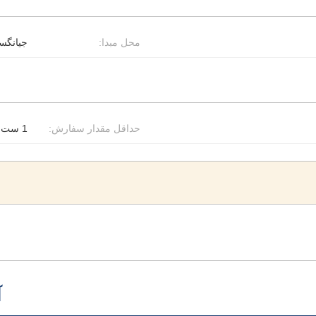
محل مبدا:
جیانگس
حداقل مقدار سفارش:
1 ست
آ