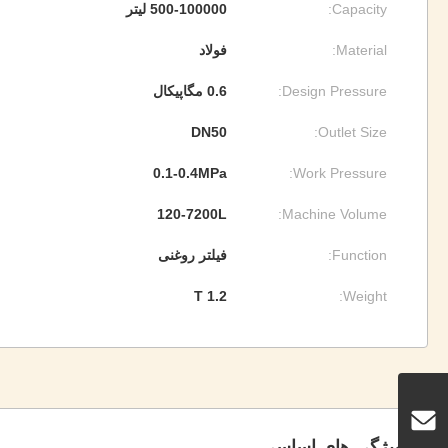
Capacity:
500-100000 لیتر
Material:
فولاد
Design Pressure:
0.6 مگاپیکال
DN50
Outlet Size:
0.1-0.4MPa
Work Pressure:
120-7200L
Machine Volume:
Function:
فیلتر روغنی
1.2 T
Weight:
ویژگی های اساسی