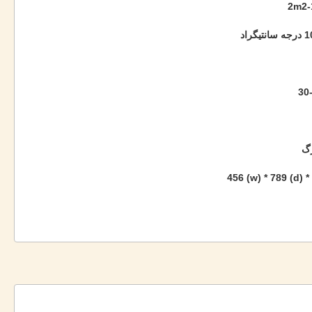
2m2-
گراد
30
رگ