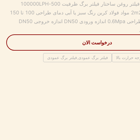
تضمین 1 سال عملکرد فیلتر روغن ساختار فیلتر برگ ظرفیت 500-100000LPH
منطقه فیلتر 2m2-100m2 مواد فولاد کربن رنگ سبز یا آبی دمای طراحی 100 تا 150
درجه سانتیگراد فشار طراحی 0.6Mpa اندازه ورودی DN50 اندازه خروجی DN50
درخواست الان
جه حرارت بالا
فیلتر برگ عمودی,فیلتر برگ عمودی