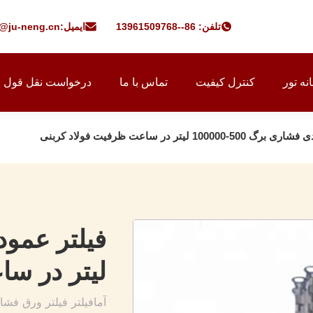
تلفن: 86--13961509768
ایمیل:
f@ju-neng.cn
نه تور
کنترل کیفیت
تماس با ما
درخواست نقل قول
100000 لیتر در ساعت ظرفیت فولاد کربنی
لیتر در سا
آمافیلتر فیلتر ورق 