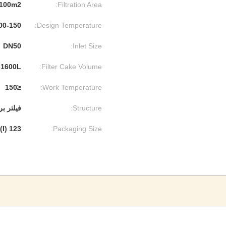
100m2
Filtration Area:
Design Temperature:
100-150 درجه سانتی
DN50
Inlet Size:
-1600L
Filter Cake Volume:
≤150
Work Temperature:
Structure:
فیلتر ب
123 (l) * 456 (w) * 789 (d)
Packaging Size: